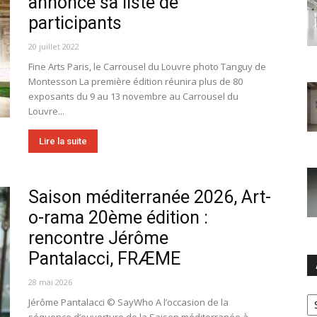
annonce sa liste de
participants
20 juillet 2022
Fine Arts Paris, le Carrousel du Louvre photo Tanguy de
Montesson La première édition réunira plus de 80
exposants du 9 au 13 novembre au Carrousel du
Louvre...
Lire la suite
Saison méditerranée 2026, Art-
o-rama 20ème édition :
rencontre Jérôme
Pantalacci, FRÆME
28 mai 2026
Ar
Jérôme Pantalacci © SayWho A l’occasion de la
séquence d’ouverture de la Saison méditerranée à