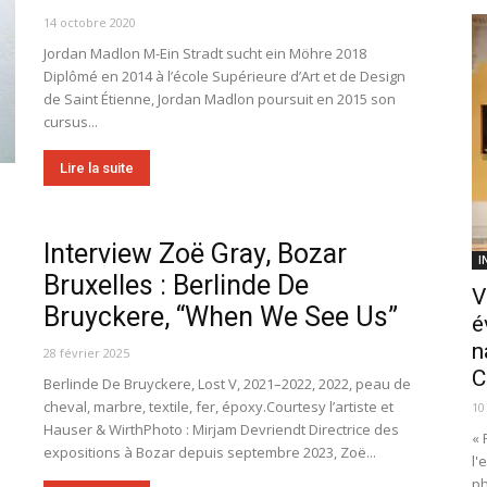
14 octobre 2020
Jordan Madlon M-Ein Stradt sucht ein Möhre 2018
Diplômé en 2014 à l’école Supérieure d’Art et de Design
de Saint Étienne, Jordan Madlon poursuit en 2015 son
cursus...
Lire la suite
Interview Zoë Gray, Bozar
I
Bruxelles : Berlinde De
V
Bruyckere, “When We See Us”
é
n
28 février 2025
C
Berlinde De Bruyckere, Lost V, 2021–2022, 2022, peau de
cheval, marbre, textile, fer, époxy.Courtesy l’artiste et
10
Hauser & WirthPhoto : Mirjam Devriendt Directrice des
« 
expositions à Bozar depuis septembre 2023, Zoë...
l'
ph