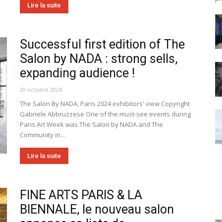
Lire la suite
Successful first edition of The
Salon by NADA : strong sells,
expanding audience !
20 octobre 2024
The Salon By NADA, Paris 2024 exhibitors' view Copyright
Gabriele Abbruzzese One of the must-see events during
Paris Art Week was The Salon by NADA and The
Community in...
Lire la suite
FINE ARTS PARIS & LA
BIENNALE, le nouveau salon