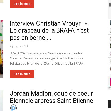
Lire la suite
Interview Christian Vrouyr : «
Le drapeau de la BRAFA n’est
pas en berne....
4 janvier 2021
BRAFA 2020 general view Nous avions rencontré
Christian Vrouyr secrétaire général BRAFA, qui se
félicitait du bilan de la 65ème édition de la BRAFA...
Lire la suite
Jordan Madlon, coup de coeur
Biennale arpress Saint-Etienne