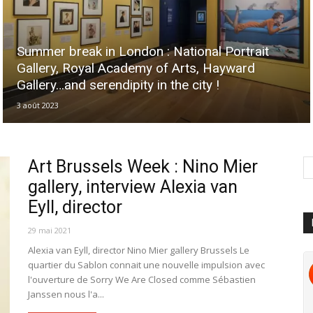
Summer break in London : National Portrait
Gallery, Royal Academy of Arts, Hayward
Gallery…and serendipity in the city !
3 août 2023
Art Brussels Week : Nino Mier
gallery, interview Alexia van
Eyll, director
29 mai 2021
Alexia van Eyll, director Nino Mier gallery Brussels Le
quartier du Sablon connait une nouvelle impulsion avec
l'ouverture de Sorry We Are Closed comme Sébastien
Janssen nous l'a...