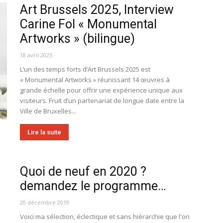
Art Brussels 2025, Interview
Carine Fol « Monumental
Artworks » (bilingue)
18 avril 2025
L’un des temps forts d’Art Brussels 2025 est
« Monumental Artworks » réunissant 14 œuvres à
grande échelle pour offrir une expérience unique aux
visiteurs. Fruit d’un partenariat de longue date entre la
Ville de Bruxelles...
Lire la suite
Quoi de neuf en 2020 ?
demandez le programme…
20 décembre 2019
Voici ma sélection, éclectique et sans hiérarchie que l'on