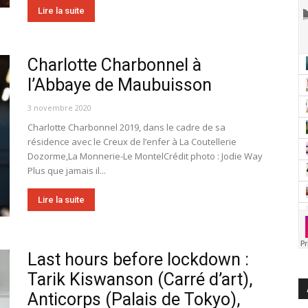
Lire la suite
Charlotte Charbonnel à
l’Abbaye de Maubuisson
3 novembre 2020
Charlotte Charbonnel 2019, dans le cadre de sa
résidence avec le Creux de l’enfer à La Coutellerie
Dozorme,La Monnerie-Le MontelCrédit photo : Jodie Way
Plus que jamais il...
Lire la suite
Last hours before lockdown :
Tarik Kiswanson (Carré d’art),
Anticorps (Palais de Tokyo),