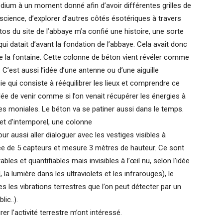
ium à un moment donné afin d’avoir différentes grilles de
la science, d’explorer d’autres côtés ésotériques à travers
tos du site de l’abbaye m’a confié une histoire, une sorte
ui datait d’avant la fondation de l’abbaye. Cela avait donc
e la fontaine. Cette colonne de béton vient révéler comme
. C’est aussi l’idée d’une antenne ou d’une aiguille
e qui consiste à rééquilibrer les lieux et comprendre ce
ée de venir comme si l’on venait récupérer les énergies à
 des moniales. Le béton va se patiner aussi dans le temps.
et d’intemporel, une colonne
ur aussi aller dialoguer avec les vestiges visibles à
ipée de 5 capteurs et mesure 3 mètres de hauteur. Ce sont
s et quantifiables mais invisibles à l’œil nu, selon l’idée
, la lumière dans les ultraviolets et les infrarouges), le
tes les vibrations terrestres que l’on peut détecter par un
ic..).
 l’activité terrestre m’ont intéressé.