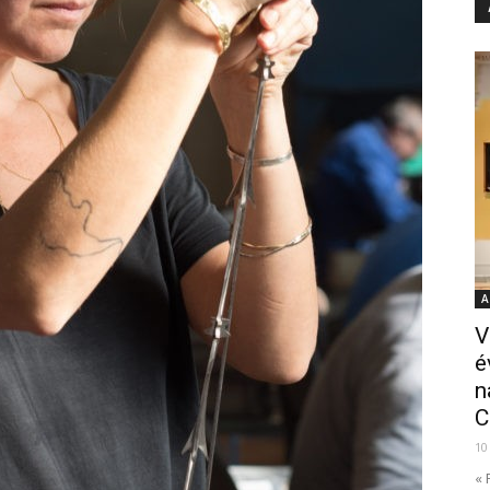
A
V
é
n
C
10
« 