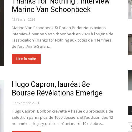
Thanks for Nothing : Interview
Marine Van Schoonbeek
12 février 2024
Marine Van Schooneek © Florian Perlot Nous avions
interviewé Marine Van Schoonbeck en 2020 à l’origine de
l’association Thanks for Nothing aux cotés de 4 femmes
de l’art : Anne-Sarah...
Lire la suite
Hugo Capron, lauréat 8e
Bourse Révélations Emerige
1 novembre 2021
Hugo Capron, Bonbon crevette A l’issue du processus de
sélection parmi plus de 1000 dossiers et l’audition des 12
Ar
nommé·e·s, le jury qui s’est réuni mardi 19 octobre...