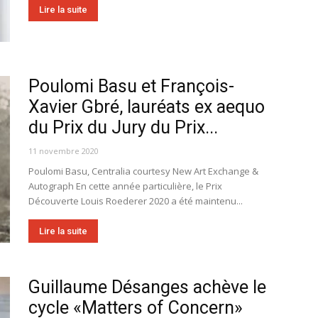
Lire la suite
Poulomi Basu et François-
Xavier Gbré, lauréats ex aequo
du Prix du Jury du Prix...
11 novembre 2020
Poulomi Basu, Centralia courtesy New Art Exchange &
Autograph En cette année particulière, le Prix
Découverte Louis Roederer 2020 a été maintenu...
Lire la suite
Guillaume Désanges achève le
cycle «Matters of Concern»