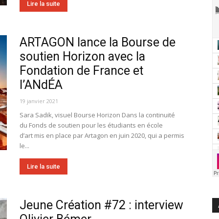
Lire la suite
ARTAGON lance la Bourse de
soutien Horizon avec la
Fondation de France et
l’ANdÉA
19 janvier 2021
Sara Sadik, visuel Bourse Horizon Dans la continuité
du Fonds de soutien pour les étudiants en école
d’art mis en place par Artagon en juin 2020, qui a permis
le...
Lire la suite
Jeune Création #72 : interview