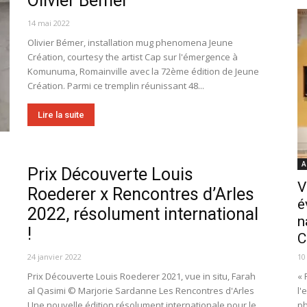
Olivier Bémer
14 mai 2022
Olivier Bémer, installation mug phenomena Jeune
Création, courtesy the artist Cap sur l'émergence à
Komunuma, Romainville avec la 72ème édition de Jeune
Création. Parmi ce tremplin réunissant 48...
Lire la suite
A
Prix Découverte Louis
V
Roederer x Rencontres d’Arles
é
2022, résolument international
n
!
C
24 janvier 2022
10
Prix Découverte Louis Roederer 2021, vue in situ, Farah
« 
al Qasimi © Marjorie Sardanne Les Rencontres d'Arles
l'
Une nouvelle édition résolument internationale pour le...
ph