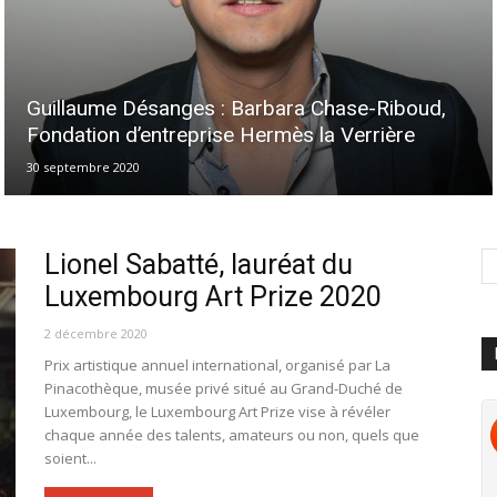
Guillaume Désanges : Barbara Chase-Riboud,
Fondation d’entreprise Hermès la Verrière
30 septembre 2020
Lionel Sabatté, lauréat du
Luxembourg Art Prize 2020
2 décembre 2020
Prix artistique annuel international, organisé par La
Pinacothèque, musée privé situé au Grand-Duché de
Luxembourg, le Luxembourg Art Prize vise à révéler
chaque année des talents, amateurs ou non, quels que
soient...