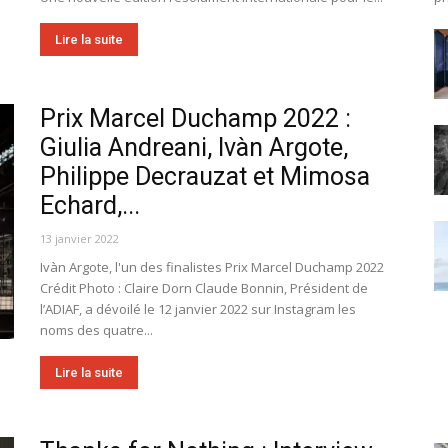
Lire la suite
Prix Marcel Duchamp 2022 :
Giulia Andreani, Ivàn Argote,
Philippe Decrauzat et Mimosa
Echard,...
13 janvier 2022
Ivàn Argote, l'un des finalistes Prix Marcel Duchamp 2022
Crédit Photo : Claire Dorn Claude Bonnin, Président de
l’ADIAF, a dévoilé le 12 janvier 2022 sur Instagram les
noms des quatre...
Lire la suite