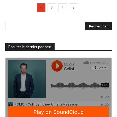
1
2
3
Écouter le dernier podcast