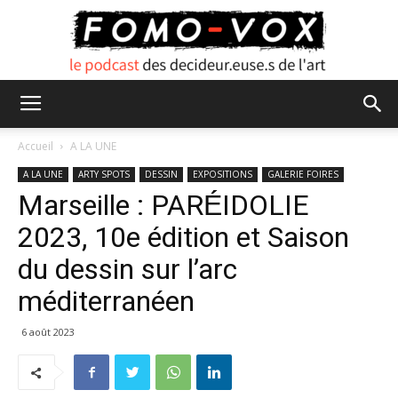
FOMO
Accueil
A LA UNE
A LA UNE
ARTY SPOTS
DESSIN
EXPOSITIONS
GALERIE FOIRES
Marseille : PARÉ́IDOLIE
VOX
2023, 10e édition et Saison
du dessin sur l’arc
méditerranéen
6 août 2023