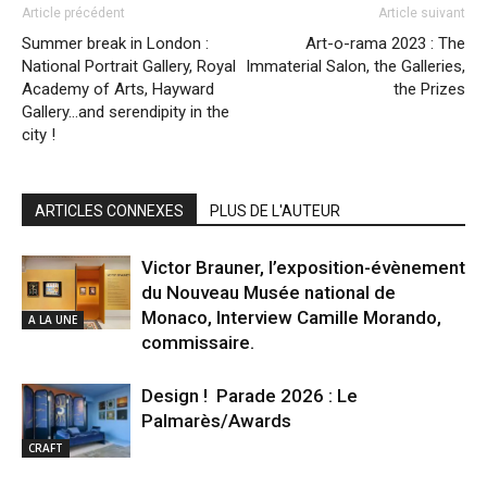
Article précédent
Article suivant
Summer break in London :
Art-o-rama 2023 : The
National Portrait Gallery, Royal
Immaterial Salon, the Galleries,
Academy of Arts, Hayward
the Prizes
Gallery…and serendipity in the
city !
ARTICLES CONNEXES
PLUS DE L'AUTEUR
Victor Brauner, l’exposition-évènement
du Nouveau Musée national de
Monaco, Interview Camille Morando,
A LA UNE
commissaire.
Design ! Parade 2026 : Le
Palmarès/Awards
CRAFT