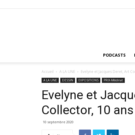
PODCASTS
Accueil
A LA UNE
Evelyne et Jacques Deret, Art C
A LA UNE
DESSIN
EXPOSITIONS
PRIX-Mécénat
Evelyne et Jacque
Collector, 10 an
10 septembre 2020