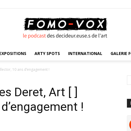
EXPOSITIONS
ARTY SPOTS
INTERNATIONAL
GALERIE F
FOMO
ollector, 10 ans d’engagement !
s Deret, Art [ ]
VOX
s d’engagement !