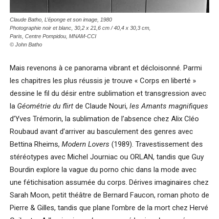
Claude Batho, L’éponge et son image, 1980
Photographie noir et blanc, 30,2 x 21,6 cm / 40,4 x 30,3 cm,
Paris, Centre Pompidou, MNAM-CCI
© John Batho
Mais revenons à ce panorama vibrant et décloisonné. Parmi
les chapitres les plus réussis je trouve « Corps en liberté »
dessine le fil du désir entre sublimation et transgression avec
la
Géométrie du flirt
de Claude Nouri,
les Amants magnifiques
d’Yves Trémorin, la sublimation de l’absence chez Alix Cléo
Roubaud avant d’arriver au basculement des genres avec
Bettina Rheims,
Modern Lovers
(1989). Travestissement des
stéréotypes avec Michel Journiac ou ORLAN, tandis que Guy
Bourdin explore la vague du porno chic dans la mode avec
une fétichisation assumée du corps. Dérives imaginaires chez
Sarah Moon, petit théâtre de Bernard Faucon, roman photo de
Pierre & Gilles, tandis que plane l’ombre de la mort chez Hervé