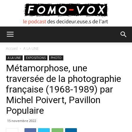
FOMO
Accueil
A LA UNE
A LA UNE
EXPOSITIONS
PHOTO
Métamorphose, une
VOX
traversée de la photographie
française (1968-1989) par
Michel Poivert, Pavillon
Populaire
15 novembre 2022