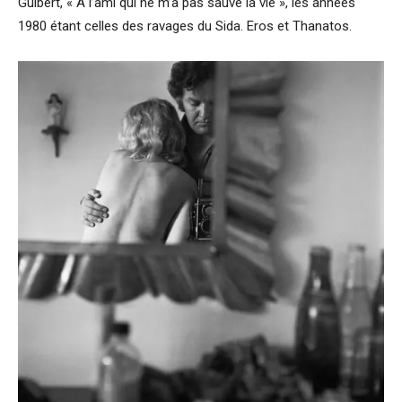
Guibert, « A l’ami qui ne m’a pas sauvé la vie », les années
1980 étant celles des ravages du Sida. Eros et Thanatos.