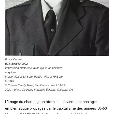
Bruce Conner
BOMBHEAD 2002
Impression numérique avec ajouts de peinture
acrylique
Image: 80.8 x 63.8 cm, Feuille : 97,3 x 79,1 cm
MOMA
© Conner Family Trust, San Francisco – ADAGP
2024 – photo Courtesy Magnolia Editions, Oakland, CA.
L’image du champignon atomique devient une analogie
emblématique propagée par le capitalisme des années 50-60.