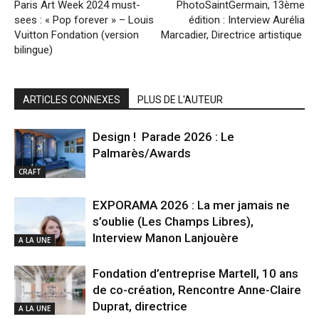
Paris Art Week 2024 must-
PhotoSaintGermain, 13ème
sees : « Pop forever » – Louis
édition : Interview Aurélia
Vuitton Fondation (version
Marcadier, Directrice artistique
bilingue)
ARTICLES CONNEXES
PLUS DE L'AUTEUR
Design ! Parade 2026 : Le
Palmarès/Awards
CRAFT
EXPORAMA 2026 : La mer jamais ne
s’oublie (Les Champs Libres),
Interview Manon Lanjouère
A LA UNE
Fondation d’entreprise Martell, 10 ans
de co-création, Rencontre Anne-Claire
Duprat, directrice
A LA UNE