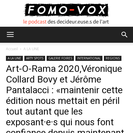
FOMO
Accueil
A LA UNE
A LA UNE
ARTY SPOTS
GALERIE FOIRES
INTERNATIONAL
REGIONS
Art-O-Rama 2020,Véronique
VOX
Collard Bovy et Jérôme
Pantalacci : «maintenir cette
édition nous mettait en péril
tout autant que les
exposant·e·s qui nous font
confiance depuis maintenant