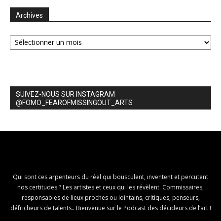
Archives
Archives
SUIVEZ-NOUS SUR INSTAGRAM
@FOMO_FEAROFMISSINGOUT_ARTS
Qui sont ces arpenteurs du réel qui bousculent, inventent et percutent
nos certitudes ? Les artistes et ceux qui les révèlent. Commissaires,
responsables de lieux proches ou lointains, critiques, penseurs,
défricheurs de talents.. Bienvenue sur le Podcast des décideurs de l’art !