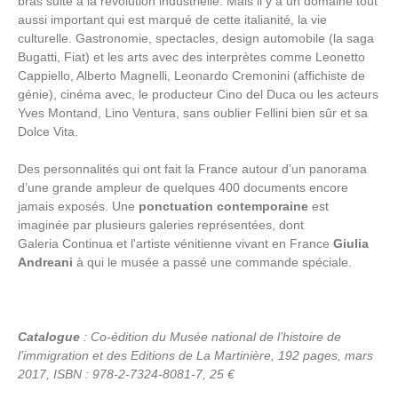
bras suite à la révolution industrielle. Mais il y a un domaine tout
aussi important qui est marqué de cette italianité, la vie
culturelle. Gastronomie, spectacles, design automobile (la saga
Bugatti, Fiat) et les arts avec des interprètes comme Leonetto
Cappiello, Alberto Magnelli, Leonardo Cremonini (affichiste de
génie), cinéma avec, le producteur Cino del Duca ou les acteurs
Yves Montand, Lino Ventura, sans oublier Fellini bien sûr et sa
Dolce Vita.
Des personnalités qui ont fait la France autour d’un panorama
d’une grande ampleur de quelques 400 documents encore
jamais exposés. Une
ponctuation contemporaine
est
imaginée par plusieurs galeries représentées, dont
Galeria Continua et l'artiste vénitienne vivant en France
Giulia
Andreani
à qui le musée a passé une commande spéciale.
Catalogue
: Co-édition du Musée national de l’histoire de
l’immigration et des Editions de La Martinière, 192 pages, mars
2017, ISBN : 978-2-7324-8081-7, 25 €