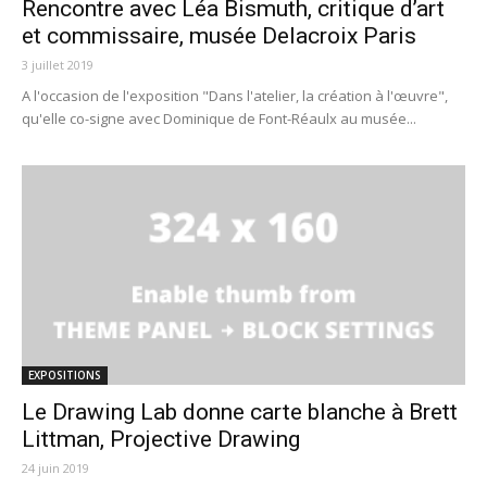
Rencontre avec Léa Bismuth, critique d’art
et commissaire, musée Delacroix Paris
3 juillet 2019
A l'occasion de l'exposition "Dans l'atelier, la création à l'œuvre",
qu'elle co-signe avec Dominique de Font-Réaulx au musée...
EXPOSITIONS
Le Drawing Lab donne carte blanche à Brett
Littman, Projective Drawing
24 juin 2019