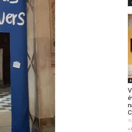
A
V
é
n
C
10
« 