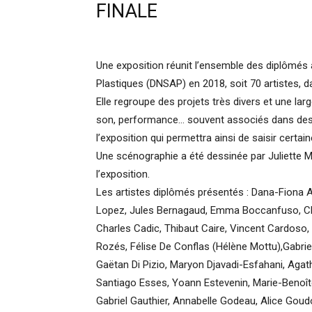
FINALE
Une exposition réunit l’ensemble des diplômés 
Plastiques (DNSAP) en 2018, soit 70 artistes, d
Elle regroupe des projets très divers et une la
son, performance… souvent associés dans des c
l’exposition qui permettra ainsi de saisir certa
Une scénographie a été dessinée par Juliette M
l’exposition.
Les artistes diplômés présentés : Dana-Fiona A
Lopez, Jules Bernagaud, Emma Boccanfuso, Clé
Charles Cadic, Thibaut Caire, Vincent Cardoso,
Rozés, Félise De Conflas (Hélène Mottu),Gabriel 
Gaëtan Di Pizio, Maryon Djavadi-Esfahani, Aga
Santiago Esses, Yoann Estevenin, Marie-Benoîte 
Gabriel Gauthier, Annabelle Godeau, Alice Goudo