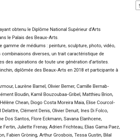
ayant obtenu le Diplôme National Supérieur d’Arts
ans le Palais des Beaux-Arts.
rge gamme de médiums : peinture, sculpture, photo, vidéo,
ombinaisons diverses, un trait caractéristique de
ines des aspirations de toute une génération d’artistes.
inchin, diplômée des Beaux-Arts en 2018 et participante à
rmour, Laurène Barnel, Olivier Bemer, Camille Bernab-
ment Boudin, Kamil Bouzoubaa-Gribel, Matthieu Brion,
 Hélène Chean, Diogo Costa Moreira Maia, Elise Courcol-
Delattre, Clément Denis, Olivier Denuit, Ines Di Folco,
the Dos Santos, Flore Eckmann, Savana Elanhcene,
Fertin, Juliette Frenay, Adrien Frichteau, Elias Gama Paez,
n, Fabien Gröning, Arthur Grosbois, Tessa Gustin, Bilal