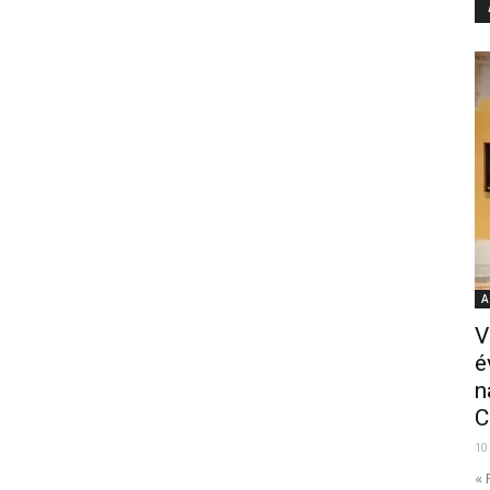
A
V
é
n
C
10
« 