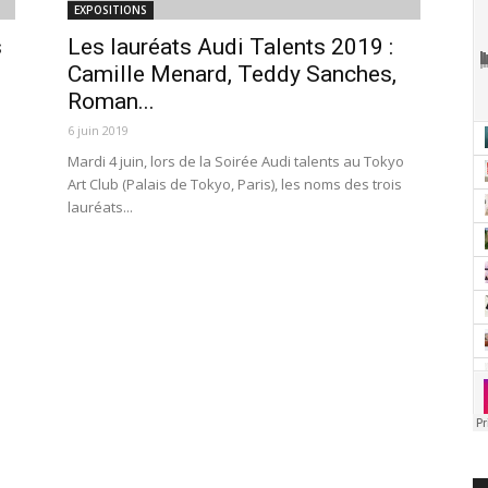
EXPOSITIONS
s
Les lauréats Audi Talents 2019 :
Camille Menard, Teddy Sanches,
Roman...
6 juin 2019
Mardi 4 juin, lors de la Soirée Audi talents au Tokyo
Art Club (Palais de Tokyo, Paris), les noms des trois
lauréats...