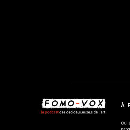
À 
Qui 
percu