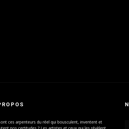
PROPOS
sont ces arpenteurs du réel qui bousculent, inventent et
tent nos certitudes ? Les artistes et ceux qui les révèlent.