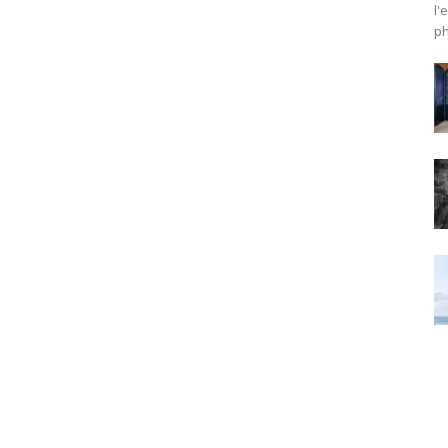
l'
ph