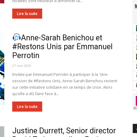
Noailles sont heureux d'annoncer la...
Lire la suite
Anne-Sarah Benichou et
#Restons Unis par Emmanuel
Perrotin
27 mai 2020
Invitée par Emmanuel Perrotin à participer à la 1ère
session de #Restons Unis, Anne-Sarah Benichou revient
sur cette initiative solidaire en ce temps de crise. Alors
qu'elle a dû faire face à...
Lire la suite
Justine Durrett, Senior director