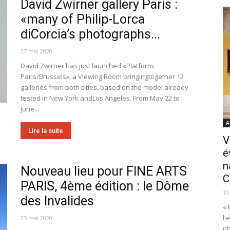
David Zwirner gallery Paris :
«many of Philip-Lorca
diCorcia’s photographs...
27 mai 2020
David Zwirner has just launched «Platform:
Paris/Brussels», a Viewing Room bringingtogether 12
galleries from both cities, based on the model already
tested in New York andLos Angeles. From May 22 to
June...
A
Lire la suite
V
é
n
Nouveau lieu pour FINE ARTS
C
PARIS, 4ème édition : le Dôme
10
des Invalides
« 
l'
25 mai 2020
ph