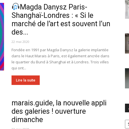
Magda Danysz Paris-
Shanghaï-Londres : « Si le
marché de l’art est souvent l’un
des...
22 mai 2020
Fondée en 1991 par Magda Danysz la galerie implantée
dans le Haut Marais à Paris, est également ancrée dans
le quartier du Bund à Shanghaï et à Londres. Trois villes
qui ont...
Lire la suite
marais.guide, la nouvelle appli
des galeries ! ouverture
dimanche
Ar