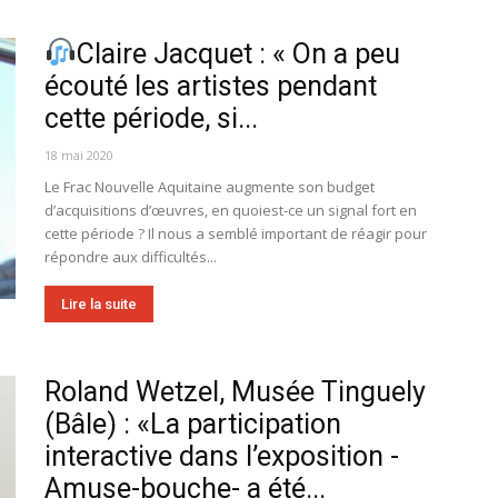
Claire Jacquet : « On a peu
écouté les artistes pendant
cette période, si...
18 mai 2020
Le Frac Nouvelle Aquitaine augmente son budget
d’acquisitions d’œuvres, en quoiest-ce un signal fort en
cette période ? Il nous a semblé important de réagir pour
répondre aux difficultés...
Lire la suite
Roland Wetzel, Musée Tinguely
(Bâle) : «La participation
interactive dans l’exposition -
Amuse-bouche- a été...