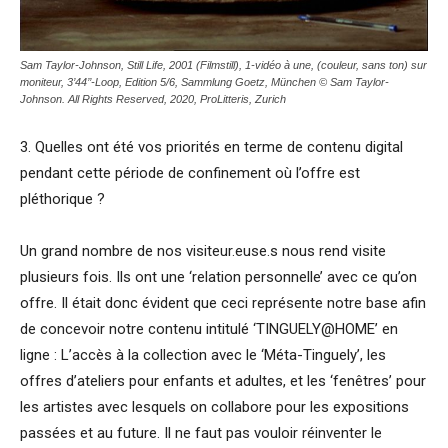
Sam Taylor-Johnson, Still Life, 2001 (Filmstill), 1-vidéo à une, (couleur, sans ton) sur
moniteur, 3’44’’-Loop, Edition 5/6, Sammlung Goetz, München © Sam Taylor-
Johnson. All Rights Reserved, 2020, ProLitteris, Zurich
3. Quelles ont été vos priorités en terme de contenu digital
pendant cette période de confinement où l’offre est
pléthorique ?
Un grand nombre de nos visiteur.euse.s nous rend visite
plusieurs fois. Ils ont une ‘relation personnelle’ avec ce qu’on
offre. Il était donc évident que ceci représente notre base afin
de concevoir notre contenu intitulé ‘TINGUELY@HOME’ en
ligne : L’accès à la collection avec le ‘Méta-Tinguely’, les
offres d’ateliers pour enfants et adultes, et les ‘fenêtres’ pour
les artistes avec lesquels on collabore pour les expositions
passées et au future. Il ne faut pas vouloir réinventer le