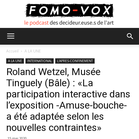
FOMO
Accueil
A LA UNE
A LA UNE
INTERNATIONAL
L'APRES-CONFINEMENT
Roland Wetzel, Musée
VOX
Tinguely (Bâle) : «La
participation interactive dans
l’exposition -Amuse-bouche-
a été adaptée selon les
nouvelles contraintes»
15 mai 2020