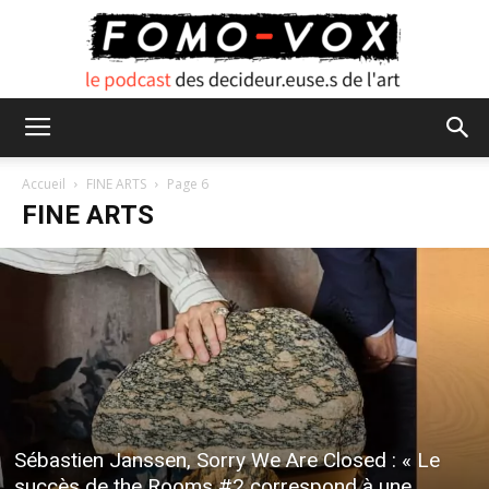
FOMO
Accueil
FINE ARTS
Page 6
FINE ARTS
VOX
Sébastien Janssen, Sorry We Are Closed : « Le
succès de the Rooms #2 correspond à une