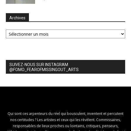
Archives
Archives
SUIVEZ-NOUS SUR INSTAGRAM
@FOMO_FEAROFMISSINGOUT_ARTS
Qui sont ces arpenteurs du réel qui bousculent, inventent et percutent
nos certitudes ? Les artistes et ceux qui les révèlent. Commissaires,
responsables de lieux proches ou lointains, critiques, penseurs,