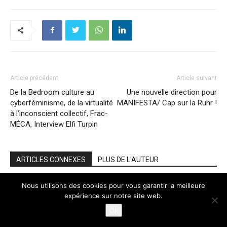
Article précédent
Article suivant
De la Bedroom culture au
Une nouvelle direction pour
cyberféminisme, de la virtualité
MANIFESTA/ Cap sur la Ruhr !
à l’inconscient collectif, Frac-
MÉCA, Interview Elfi Turpin
ARTICLES CONNEXES
PLUS DE L'AUTEUR
Victor Brauner, l’exposition-évènement
Nous utilisons des cookies pour vous garantir la meilleure
expérience sur notre site web.
du Nouveau Musée national de
Monaco, Interview Camille Morando,
Ok
A LA UNE
commissaire.