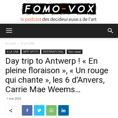
FOMO
Accueil
A LA UNE
A LA UNE
ARTY SPOTS
INTERNATIONAL
Non classé
Day trip to Antwerp ! « En
VOX
pleine floraison », « Un rouge
qui chante », les 6 d’Anvers,
Carrie Mae Weems…
1 mai 2026