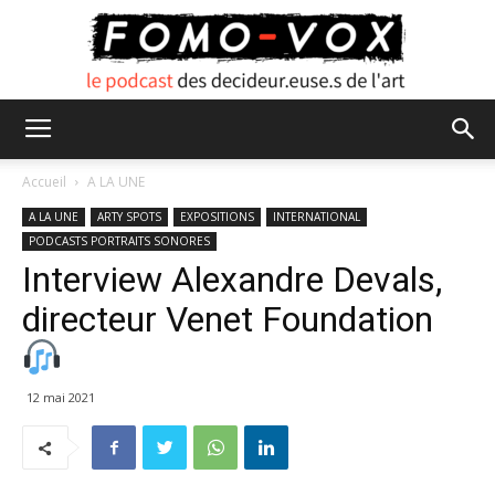
FOMO
Accueil
A LA UNE
A LA UNE
ARTY SPOTS
EXPOSITIONS
INTERNATIONAL
PODCASTS PORTRAITS SONORES
VOX
Interview Alexandre Devals,
directeur Venet Foundation
12 mai 2021