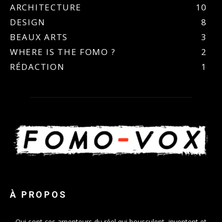
ARCHITECTURE
10
DESIGN
8
BEAUX ARTS
3
WHERE IS THE FOMO ?
2
RÉDACTION
1
À PROPOS
Qui sont ces arpenteurs du réel qui bousculent, inventent et