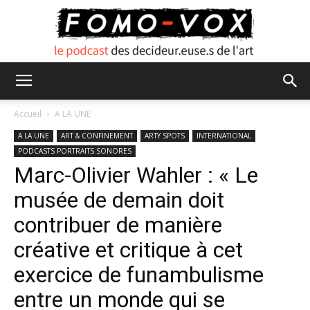
FOMO
Accueil
A LA UNE
A LA UNE
ART & CONFINEMENT
ARTY SPOTS
INTERNATIONAL
PODCASTS PORTRAITS SONORES
VOX
Marc-Olivier Wahler : « Le
musée de demain doit
contribuer de manière
créative et critique à cet
exercice de funambulisme
entre un monde qui se