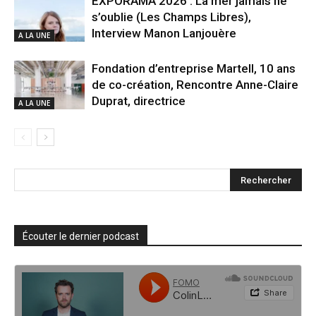
EXPORAMA 2026 : La mer jamais ne
s’oublie (Les Champs Libres),
Interview Manon Lanjouère
A LA UNE
Fondation d’entreprise Martell, 10 ans
de co-création, Rencontre Anne-Claire
Duprat, directrice
A LA UNE
Écouter le dernier podcast