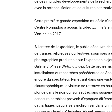
de ces multiples développements de la recherche
avec la science-fiction et les cultures alternativ
Cette première grande exposition muséale s’insc
Centre Pompidou a acquis la vidéo
Liminals
en 
Venise
en 2017.
À l’entrée de l’exposition, le public découvre
de transes religieuses ou festives soumises à
photographies produites pour l’exposition s’aj
Galerie 3,
Phase Shifting Index
. Cette œuvre vi
installations et recherches précédentes de Sha
encore du spectateur. Pénétrant dans une vast
claustrophobique, le visiteur se retrouve en ha
plongé dans le noir où, sur sept écrans suspen
danseurs semblant provenir d’époques différen
cathartiques jusqu’à se synchroniser dans un 
sonore et visuelle.
Christine Macel
, commissa