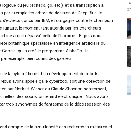
l'
ogique du jeu (échecs, go, etc.), et sa transcription à
ph
s par exemple les arbres de décision de Deep Blue, le
ux d’échecs conçu par IBM, et qui gagne contre le champion
de rupture, le moment tant attendu par les chercheurs
a machine aurait dépassé celle de l’homme… Et puis nous
é britannique spécialisée en intelligence artificielle du
 Google, qui a créé le programme AlphaGo. Ils
t par exemple, bien connu des
gamers
.
sor de la cybernétique et du développement de robots
 Nous avons appelé ça le cyberzoo, soit une collection de
entés par Norbert Wiener ou Claude Shannon notamment,
ccinelles, des souris, un renard électronique… Nous avons
 car trop synonymes de fantasme de la dépossession des
 rend compte de la simultanéité des recherches militaires et