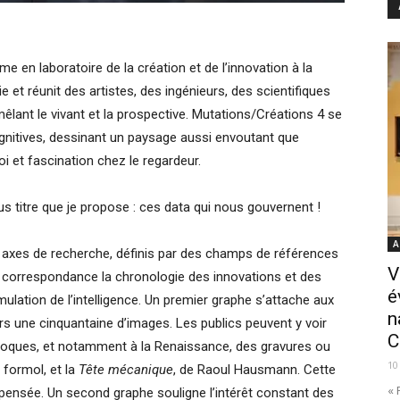
 en laboratoire de la création et de l’innovation à la
rie et réunit des artistes, des ingénieurs, des scientifiques
êlant le vivant et la prospective. Mutations/Créations 4 se
gnitives, dessinant un paysage aussi envoutant que
i et fascination chez le regardeur.
s titre que je propose : ces data qui nous gouvernent !
A
s axes de recherche, définis par des champs de références
V
 correspondance la chronologie des innovations et des
é
mulation de l’intelligence. Un premier graphe s’attache aux
n
rs une cinquantaine d’images. Les publics peuvent y voir
C
poques, et notamment à la Renaissance, des gravures ou
10
 formol, et la
Tête mécanique
, de Raoul Hausmann. Cette
« 
 pensée. Un second graphe souligne l’intérêt constant des