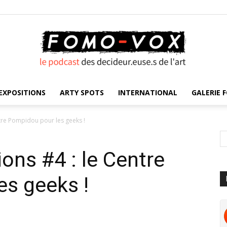
EXPOSITIONS
ARTY SPOTS
INTERNATIONAL
GALERIE F
FOMO
tre Pompidou pour les geeks !
ons #4 : le Centre
VOX
es geeks !