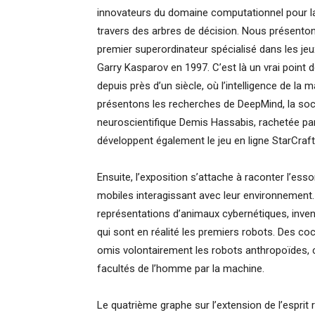
innovateurs du domaine computationnel pour la l
travers des arbres de décision. Nous présenton
premier superordinateur spécialisé dans les je
Garry Kasparov en 1997. C’est là un vrai point 
depuis près d’un siècle, où l’intelligence de l
présentons les recherches de DeepMind, la sociét
neuroscientifique Demis Hassabis, rachetée par
développent également le jeu en ligne StarCraf
Ensuite, l’exposition s’attache à raconter l’es
mobiles interagissant avec leur environnement.
représentations d’animaux cybernétiques, inv
qui sont en réalité les premiers robots. Des co
omis volontairement les robots anthropoïdes,
facultés de l’homme par la machine.
Le quatrième graphe sur l’extension de l’esprit