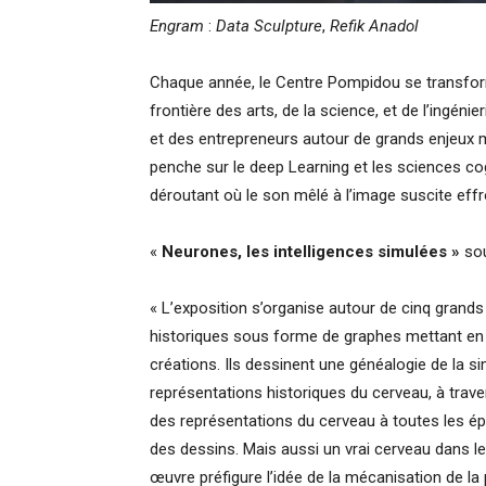
Engram
:
Data Sculpture
,
Refik Anadol
Chaque année, le Centre Pompidou se transforme
frontière des arts, de la science, et de l’ingénie
et des entrepreneurs autour de grands enjeux m
penche sur le deep Learning et les sciences co
déroutant où le son mêlé à l’image suscite effro
«
Neurones, les intelligences simulées »
sou
« L’exposition s’organise autour de cinq grand
historiques sous forme de graphes mettant en
créations. Ils dessinent une généalogie de la si
représentations historiques du cerveau, à trave
des représentations du cerveau à toutes les é
des dessins. Mais aussi un vrai cerveau dans le
œuvre préfigure l’idée de la mécanisation de la