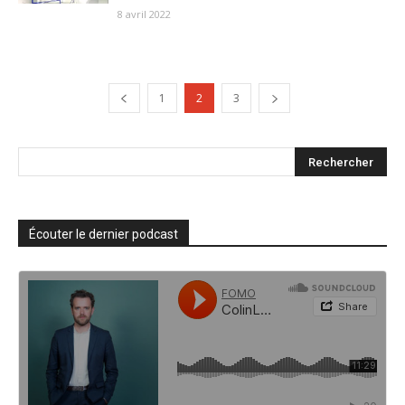
8 avril 2022
1
2
3
Écouter le dernier podcast