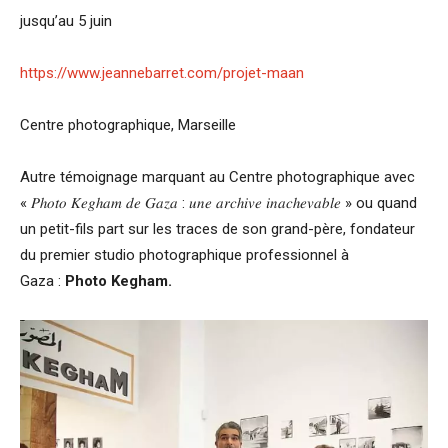
jusqu’au 5 juin
https://www.jeannebarret.com/projet-maan
Centre photographique, Marseille
Autre témoignage marquant au Centre photographique avec
« 𝑃ℎ𝑜𝑡𝑜 𝐾𝑒𝑔ℎ𝑎𝑚 𝑑𝑒 𝐺𝑎𝑧𝑎 : 𝑢𝑛𝑒 𝑎𝑟𝑐ℎ𝑖𝑣𝑒 𝑖𝑛𝑎𝑐ℎ𝑒𝑣𝑎𝑏𝑙𝑒 » ou quand
un petit-fils part sur les traces de son grand-père, fondateur
du premier studio photographique professionnel à
Gaza :
Photo Kegham.