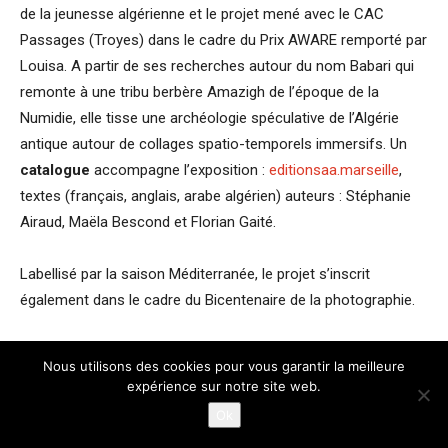
de la jeunesse algérienne et le projet mené avec le CAC
Passages (Troyes) dans le cadre du Prix AWARE remporté par
Louisa. A partir de ses recherches autour du nom Babari qui
remonte à une tribu berbère Amazigh de l’époque de la
Numidie, elle tisse une archéologie spéculative de l’Algérie
antique autour de collages spatio-temporels immersifs. Un
catalogue
accompagne l’exposition :
editionsaa.marseille
,
textes (français, anglais, arabe algérien) auteurs : Stéphanie
Airaud, Maëla Bescond et Florian Gaité.
Labellisé par la saison Méditerranée, le projet s’inscrit
également dans le cadre du Bicentenaire de la photographie.
AFRICA Louisa Babari
Nous utilisons des cookies pour vous garantir la meilleure
expérience sur notre site web.
jusqu’au 3/01/2027
Ok