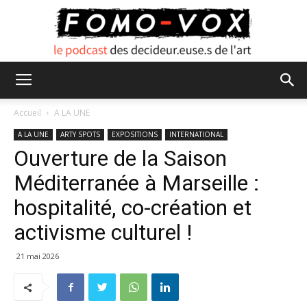
FOMO
Accueil
A LA UNE
A LA UNE
ARTY SPOTS
EXPOSITIONS
INTERNATIONAL
Ouverture de la Saison
VOX
Méditerranée à Marseille :
hospitalité, co-création et
activisme culturel !
21 mai 2026