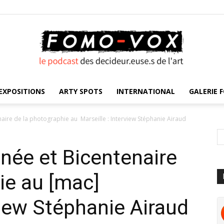
EXPOSITIONS
ARTY SPOTS
INTERNATIONAL
GALERIE F
FOMO
aire de la photographie au Marseille : Interview Stéphanie Airaud
née et Bicentenaire
VOX
ie au [mac]
view Stéphanie Airaud