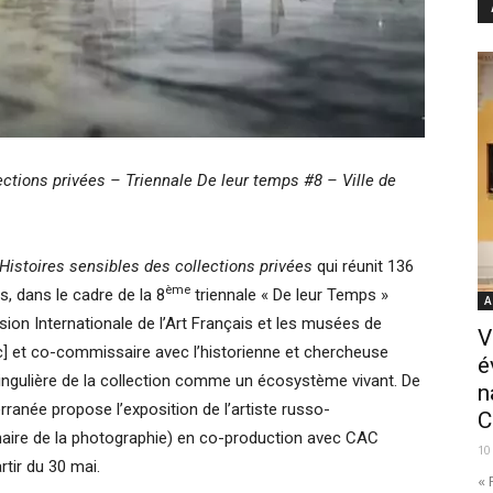
ections privées – Triennale De leur temps #8 – Ville de
 Histoires sensibles des collections privées
qui réunit 136
ème
, dans le cadre de la 8
triennale « De leur Temps »
A
sion Internationale de l’Art Français et les musées de
V
ac] et co-commissaire avec l’historienne et chercheuse
é
ingulière de la collection comme un écosystème vivant. De
n
rranée propose l’exposition de l’artiste russo-
C
naire de la photographie) en co-production avec CAC
10
tir du 30 mai.
« 