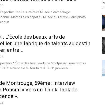
l'
026
ph
le parfum 1er-3e-s. calcaire Musée d'archéologie
éenne, Marseille en dépôt au Musée du Louvre, Paris photo
ipault
 : L’École des beaux-arts de
llier, une fabrique de talents au destin
er, entre...
026
position "L’École des beaux-arts de Montpellier : une histoire
 SOL ! La biennale du territoire #. Du 31 janvier au...
de Montrouge, 69ème : Interview
 Ponsini « Vers un Think Tank de
gence ».
026