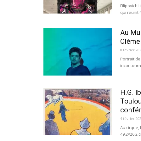
Filipovich 
qui réunit 4
Au Muc
Cléme
8 février 20
Portrait d
incontourna
H.G. I
Toulou
confér
4 février 20
Au cirque, 
49,2×26,2 c