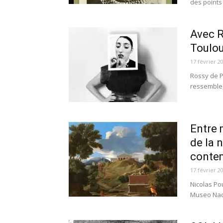
des points 
Avec R
Toulou
17 février 2
Rossy de P
ressemble, 
Entre 
de la n
contem
17 février 2
Nicolas Pou
Museo Naci