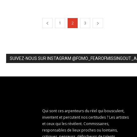
1
2
3
SUIVEZ-NOUS SUR INSTAGRAM @FOMO_FEAROFMISSINGOUT_
Qui sont ces arpenteurs du réel qui bousculent,
inventent et percutent nos certitudes ? Les artistes
et ceux qui les révèlent. Commissaires,
responsables de lieux proches ou lointains,
critiques, penseurs, défricheurs de talents..