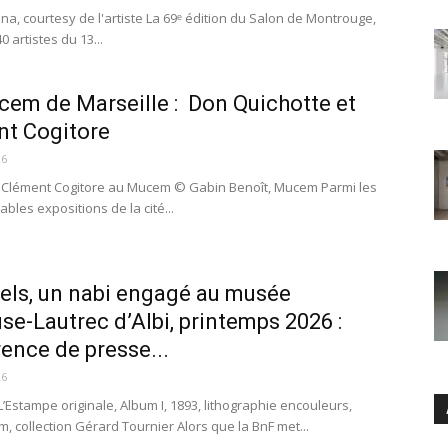
Lina, courtesy de l'artiste La 69ᵉ édition du Salon de Montrouge,
0 artistes du 13...
em de Marseille : Don Quichotte et
nt Cogitore
26
e Clément Cogitore au Mucem © Gabin Benoît, Mucem Parmi les
bles expositions de la cité...
bels, un nabi engagé au musée
se-Lautrec d’Albi, printemps 2026 :
ence de presse...
26
L’Estampe originale, Album I, 1893, lithographie encouleurs,
m, collection Gérard Tournier Alors que la BnF met...
Ar