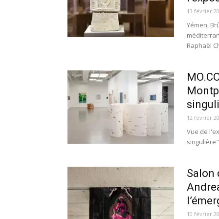
13 février 2
Yémen, Brû
méditerran
Raphaël Ch
MO.CO.
Montpe
singuli
12 février 2
Vue de l'ex
singulière"
Salon 
Andrea
l’émer
10 février 2