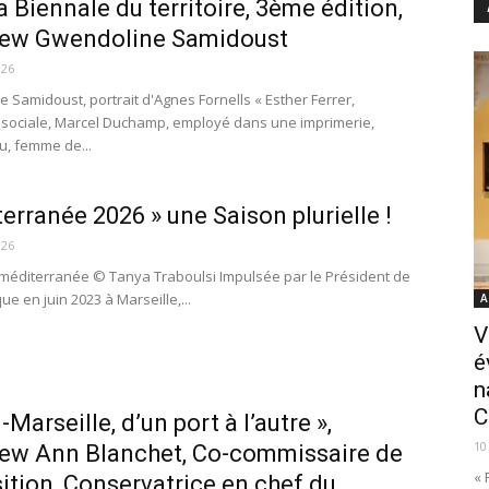
la Biennale du territoire, 3ème édition,
view Gwendoline Samidoust
026
 Samidoust, portrait d'Agnes Fornells « Esther Ferrer,
 sociale, Marcel Duchamp, employé dans une imprimerie,
u, femme de...
erranée 2026 » une Saison plurielle !
026
méditerranée © Tanya Traboulsi Impulsée par le Président de
ue en juin 2023 à Marseille,...
A
V
é
n
C
Marseille, d’un port à l’autre »,
10
iew Ann Blanchet, Co-commissaire de
« 
sition, Conservatrice en chef du...