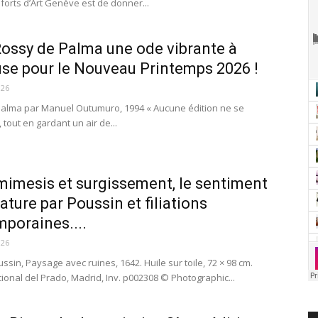
forts d’Art Genève est de donner...
ossy de Palma une ode vibrante à
se pour le Nouveau Printemps 2026 !
026
alma par Manuel Outumuro, 1994 « Aucune édition ne se
tout en gardant un air de...
mimesis et surgissement, le sentiment
ature par Poussin et filiations
poraines....
026
ssin, Paysage avec ruines, 1642. Huile sur toile, 72 × 98 cm.
onal del Prado, Madrid, Inv. p002308 © Photographic...