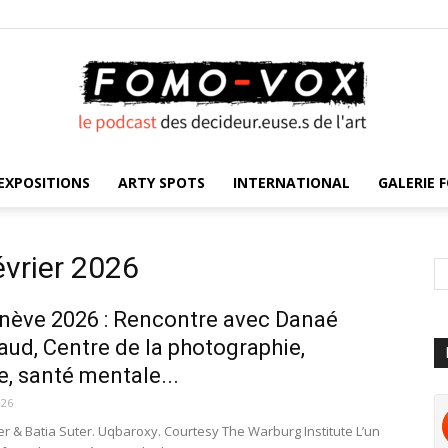
EXPOSITIONS
ARTY SPOTS
INTERNATIONAL
GALERIE F
FOMO
évrier 2026
nève 2026 : Rencontre avec Danaé
VOX
ud, Centre de la photographie,
, santé mentale...
026
ler & Batia Suter. Uqbaroxy. Courtesy The Warburg Institute L’un