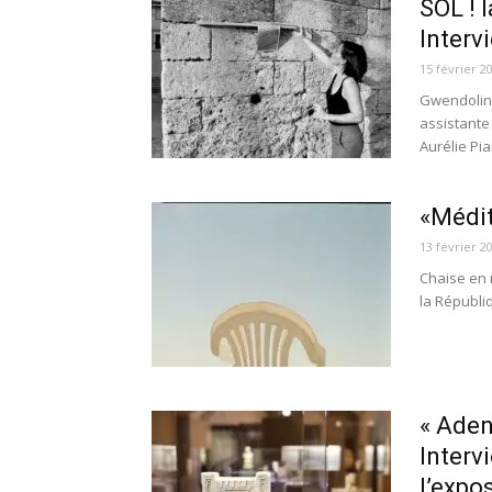
SOL ! 
Inter
15 février 2
Gwendoline
assistante
Aurélie Pia
«Médit
13 février 2
Chaise en 
la Républiq
« Aden-
Interv
l’expo