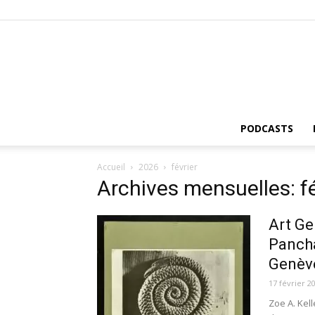
PODCASTS
Accueil
2026
février
Archives mensuelles: f
Art Ge
Pancha
Genève
17 février 2
Zoe A. Kel