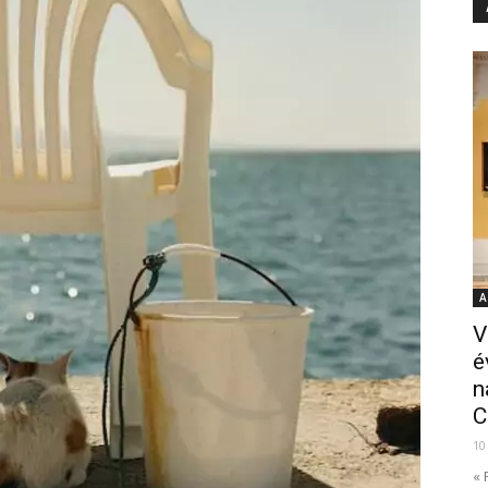
A
V
é
n
C
10
« 