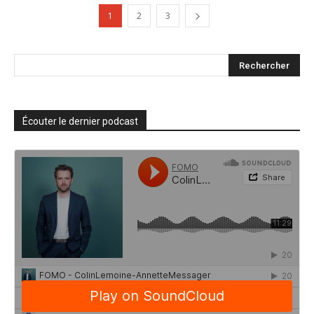
1
2
3
Écouter le dernier podcast