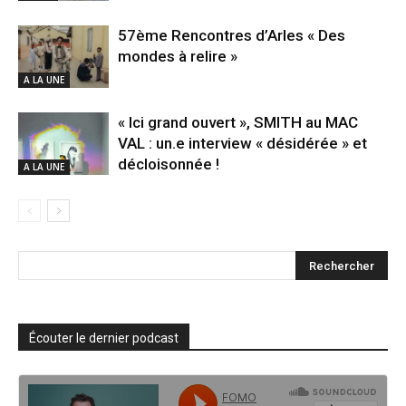
57ème Rencontres d’Arles « Des
mondes à relire »
A LA UNE
« Ici grand ouvert », SMITH au MAC
VAL : un.e interview « désidérée » et
décloisonnée !
A LA UNE
Écouter le dernier podcast