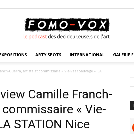
EXPOSITIONS
ARTY SPOTS
INTERNATIONAL
GALERIE F
FOMO
anch-Guerra, artiste et commissaire « Vie-ves ! Sauvage », LA...
rview Camille Franch-
VOX
t commissaire « Vie-
 LA STATION Nice