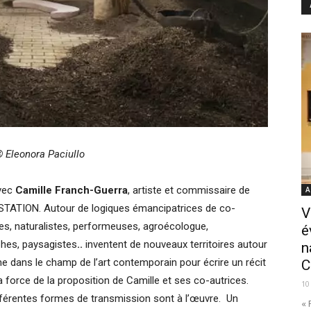
© Eleonora Paciullo
avec
Camille Franch-Guerra
, artiste et commissaire de
A
STATION.
Autour de logiques émancipatrices de co-
V
es, naturalistes, performeuses, agroécologue,
é
hes, paysagistes
..
inventent de nouveaux territoires autour
n
 dans le champ de l’art contemporain pour écrire un récit
C
la force de la proposition de Camille et ses co-autrices.
10
 différentes formes de transmission sont à l’œuvre. Un
« 