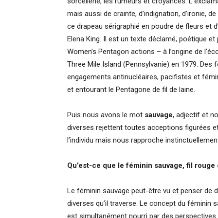
sorcellerie, les rumeurs et croyances. L’excla
mais aussi de crainte, d’indignation, d’ironie, d
ce drapeau sérigraphié en poudre de fleurs et d’
Elena King. Il est un texte déclamé, poétique et p
Women’s Pentagon actions – à l’origine de l’éc
Three Mile Island (Pennsylvanie) en 1979. Des
engagements antinucléaires, pacifistes et fémi
et entourant le Pentagone de fil de laine.
Puis nous avons le mot
sauvage
, adjectif et n
diverses rejettent toutes acceptions figurées et
l’individu mais nous rapproche instinctuellement
Qu’est-ce que le féminin sauvage, fil rouge 
Le féminin sauvage peut-être vu et penser de d
diverses qu’il traverse. Le concept du féminin sa
est simultanément nourri par des perspectives o