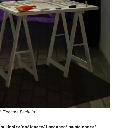
© Eleonora Paciullo
s/militantes/poétesses/ tisseuses/ musiciennes?