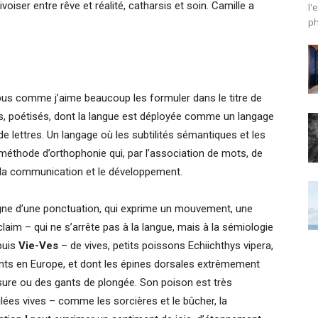
voiser entre rêve et réalité, catharsis et soin. Camille a
l'
ph
bus comme j’aime beaucoup les formuler dans le titre de
 poétisés, dont la langue est déployée comme un langage
e lettres. Un langage où les subtilités sémantiques et les
 méthode d’orthophonie qui, par l’association de mots, de
e la communication et le développement.
agne d’une ponctuation, qui exprime un mouvement, une
laim – qui ne s’arrête pas à la langue, mais à la sémiologie
 puis
Vie-Ves
– de vives, petits poissons Echiichthys vipera,
ents en Europe, et dont les épines dorsales extrêmement
ure ou des gants de plongée. Son poison est très
lées vives – comme les sorcières et le bûcher, la