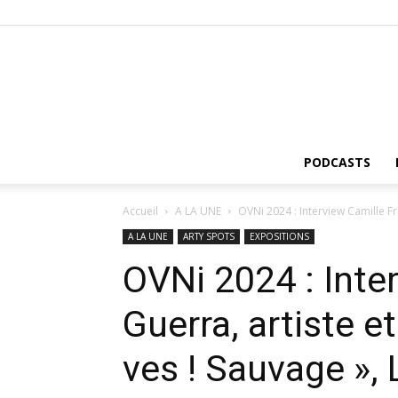
PODCASTS
Accueil
A LA UNE
OVNi 2024 : Interview Camille Fr
A LA UNE
ARTY SPOTS
EXPOSITIONS
OVNi 2024 : Inte
Guerra, artiste e
ves ! Sauvage »,