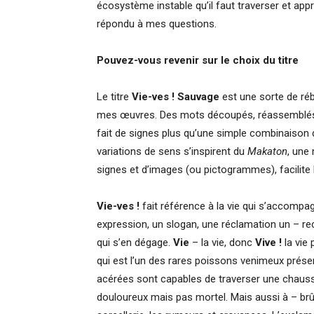
écosystème instable qu’il faut traverser et appri
répondu à mes questions.
Pouvez-vous revenir sur le choix du titre
Le titre
Vie-ves ! Sauvage
est une sorte de ré
mes œuvres. Des mots découpés, réassemblés,
fait de signes plus qu’une simple combinaison d
variations de sens s’inspirent du
Makaton
, une
signes et d’images (ou pictogrammes), facilit
Vie-ves !
fait référence à la vie qui s’accomp
expression, un slogan, une réclamation un – rec
qui s’en dégage.
Vie
– la vie, donc
Vive !
la vie
qui est l’un des rares poissons venimeux prés
acérées sont capables de traverser une chauss
douloureux mais pas mortel. Mais aussi à – brû