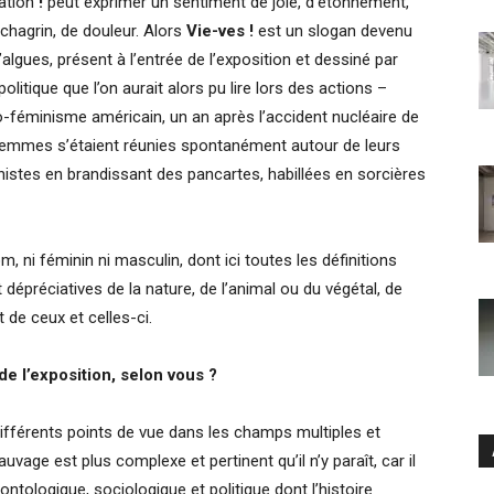
mation
!
peut exprimer un sentiment de joie, d’étonnement,
e chagrin, de douleur. Alors
Vie-ves !
est un slogan devenu
algues, présent à l’entrée de l’exposition et dessiné par
olitique que l’on aurait alors pu lire lors des actions –
o-féminisme américain, un an après l’accident nucléaire de
 femmes s’étaient réunies spontanément autour de leurs
nistes en brandissant des pancartes, habillées en sorcières
om, ni féminin ni masculin, dont ici toutes les définitions
 dépréciatives de la nature, de l’animal ou du végétal, de
 de ceux et celles-ci.
de l’exposition, selon vous ?
ifférents points de vue dans les champs multiples et
uvage est plus complexe et pertinent qu’il n’y paraît, car il
ntologique, sociologique et politique dont l’histoire
Ar