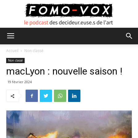
FOMO
Accueil
Non classé
Non classé
macLyon : nouvelle saison !
VOX
19 février 2024