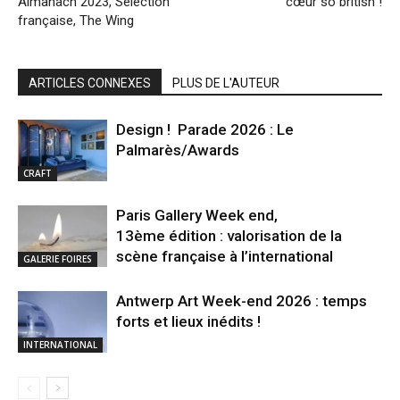
Almanach 2023, Sélection
cœur so british !
française, The Wing
ARTICLES CONNEXES
PLUS DE L'AUTEUR
Design ! Parade 2026 : Le
Palmarès/Awards
CRAFT
Paris Gallery Week end,
13ème édition : valorisation de la
scène française à l’international
GALERIE FOIRES
Antwerp Art Week-end 2026 : temps
forts et lieux inédits !
INTERNATIONAL