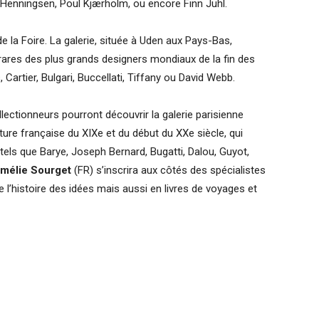
 Henningsen, Poul Kjærholm, ou encore Finn Juhl.
 de la Foire. La galerie, située à Uden aux Pays-Bas,
ares des plus grands designers mondiaux de la fin des
artier, Bulgari, Buccellati, Tiffany ou David Webb.
ectionneurs pourront découvrir la galerie parisienne
pture française du XIXe et du début du XXe siècle, qui
els que Barye, Joseph Bernard, Bugatti, Dalou, Guyot,
 Amélie Sourget
(FR) s’inscrira aux côtés des spécialistes
 l’histoire des idées mais aussi en livres de voyages et