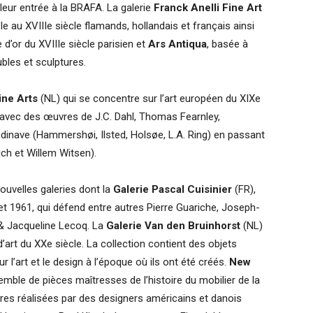
 leur entrée à la BRAFA. La galerie
Franck Anelli Fine Art
e au XVIIIe siècle flamands, hollandais et français ainsi
d’or du XVIIIe siècle parisien et
Ars Antiqua
, basée à
ubles et sculptures.
ine Arts
(NL) qui se concentre sur l’art européen du XIXe
 avec des œuvres de J.C. Dahl, Thomas Fearnley,
inave (Hammershøi, Ilsted, Holsøe, L.A. Ring) en passant
uch et Willem Witsen).
nouvelles galeries dont la
Galerie Pascal Cuisinier
(FR),
et 1961, qui défend entre autres Pierre Guariche, Joseph-
 & Jacqueline Lecoq. La
Galerie Van den Bruinhorst
(NL)
’art du XXe siècle. La collection contient des objets
 l’art et le design à l’époque où ils ont été créés.
New
semble de pièces maîtresses de l’histoire du mobilier de la
es réalisées par des designers américains et danois