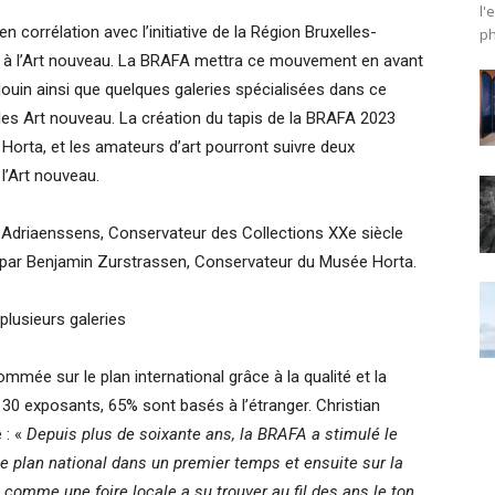
l'
n corrélation avec l’initiative de la Région Bruxelles-
ph
e à l’Art nouveau. La BRAFA mettra ce mouvement en avant
douin ainsi que quelques galeries spécialisées dans ce
es Art nouveau. La création du tapis de la BRAFA 2023
Horta, et les amateurs d’art pourront suivre deux
l’Art nouveau.
Adriaenssens, Conservateur des Collections XXe siècle
re par Benjamin Zurstrassen, Conservateur du Musée Horta.
plusieurs galeries
mée sur le plan international grâce à la qualité et la
 130 exposants, 65% sont basés à l’étranger. Christian
 : «
Depuis plus de soixante ans, la BRAFA a stimulé le
e plan national dans un premier temps et ensuite sur la
comme une foire locale a su trouver au fil des ans le ton