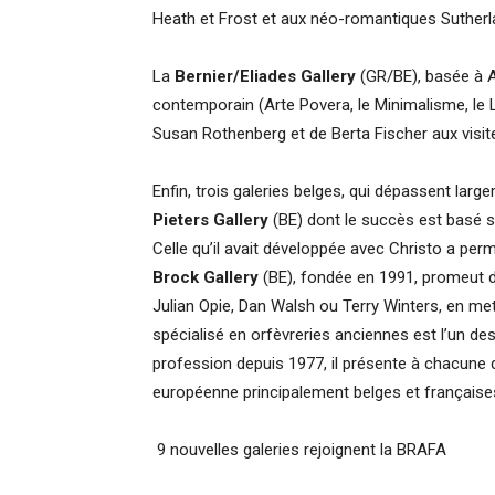
Heath et Frost et aux néo-romantiques Sutherl
La
Bernier/Eliades Gallery
(GR/BE), basée à A
contemporain (Arte Povera, le Minimalisme, le 
Susan Rothenberg et de Berta Fischer aux visite
Enfin, trois galeries belges, qui dépassent lar
Pieters Gallery
(BE) dont le succès est basé su
Celle qu’il avait développée avec Christo a pe
Brock Gallery
(BE), fondée en 1991, promeut 
Julian Opie, Dan Walsh ou Terry Winters, en mett
spécialisé en orfèvreries anciennes est l’un d
profession depuis 1977, il présente à chacune 
européenne principalement belges et françaises 
9 nouvelles galeries rejoignent la BRAFA