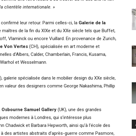
a clientèle internationale. »
 confirmé leur retour. Parmi celles-ci, la
Galerie de la
 maîtres de la fin du XIXe et du XXe siècle tels que Buffet,
akoff, Vlaminck ou encore Vuillard. En provenance de Zurich,
ie Von Vertes
(CH), spécialisée en art moderne et
lles d’Albers, Calder, Chamberlain, Francis, Kusama,
s, Warhol et Wesselmann.
, galerie spécialisée dans le mobilier design du XXe siècle,
 en valeur des designers comme George Nakashima, Phillip
.
a
Osbourne Samuel Gallery
(UK), une des grandes
iques modernes à Londres, qui s’intéresse plus
n Chadwick et Barbara Hepworth, ainsi qu’à l’école des
 à des artistes abstraits d’après-guerre comme Pasmore,
Ar