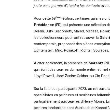
juste qui a permis d’étendre les contacts avec l
ème
Pour cette 68
édition, certaines galeries ont
Présidence
(FR), qui présente une sélection de
Derain, Dufy, Giacometti, Maillol, Matisse, Poli
les collectionneurs pourront retrouver la
Galer
contemporain, proposant des pièces exceptionne
Lichtenstein, Miro, Poliakoff, Richter, Soulage
A citer également, la présence de
Morentz
(NL)
qui réunit des œuvres du monde entier, et met
Lloyd Powell, José Zanine Caldas, ou Gio Ponti
Sur la liste des participants 2023, on retrouve l
spécialistes en peintures et sculptures britann
particulièrement aux œuvres d’Henry Moore, Lyn
peintres londoniens dont Auerbach et Kossoff;