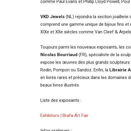
comme Paul Evans et Phillip Lloyd Powell, Poul
VKD Jewels
(NL) rejoindra la section joaillerie
comprend une gamme unique de bijoux fins et r
XIXe et XXe siècles comme Van Cleef & Arpels, C
Toujours parmi les nouveaux exposants, les coll
Nicolas Bourriaud
(FR), spécialiste de la scul
expose les œuvres des plus grands sculpteurs t
Rodin, Pompon ou Sandoz. Enfin, la
Librairie
en livres rares et précieux dans les domaines de
beaux livres illustrés.
Liste des exposants :
Exhibitors | Brafa Art Fair
Infos pratiques :