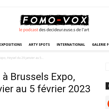
EXPOSITIONS
ARTY SPOTS
INTERNATIONAL
GALERIE F
FOMO
xpo, Heysel du 29 janvier au 5...
 à Brussels Expo,
VOX
ier au 5 février 2023