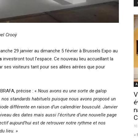
el Crooÿ
manche 29 janvier au dimanche 5 février à Brussels Expo au
s
investiront tout l’espace. Ce nouveau lieu accueillant la
ar ses visiteurs tant pour ses allées aérées que pour
A
a BRAFA, précise : «
Nous avons eu une sorte de galop
V
 nos standards habituels puisque nous avons proposé un
é
de différente en raison d’un calendrier bousculé. Janvier
n
 niveau des dates mais aussi l’écriture d’une nouvelle page
C
ectif aujourd’hui est de retrouver notre rythme et nos
10
du lieu. »
« 