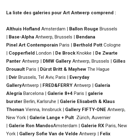
La liste des galeries pour Art Antwerp comprend :
Althuis Hofland
Amsterdam |
Ballon Rouge
Brussels
|
Base-Alpha
Antwerp, Brussels |
Bendana
Pinel Art Contemporain
Paris |
Berthold Pott
Cologne
|
Copperfield
London |
De Brock
Knokke |
De Zwarte
Panter
Antwerp
|
DMW Gallery
Antwerp, Brussels |
Gilles
Drouault
Paris
|
Dürst Britt & Mayhew
The Hague
|
Dvir
Brussels, Tel Aviv, Paris |
Everyday
Gallery
Antwerp |
FRED&FERRY
Antwerp |
Galería
Alegría
Barcelona |
Galerie 8+4
Paris |
galerie
burster
Berlin, Karlsruhe |
Galerie Elisabeth & Klaus
Thoman
Vienna, Innsbruck |
Gallery FIFTY-ONE
Antwerp,
New York |
Galerie Lange + Pult
Zürich, Auvernier
|
Galerie
Ron Mandos
Amsterdam |
Galerie RX
Paris, New
York |
Gallery Sofie Van de Velde
Antwerp
|
Felix