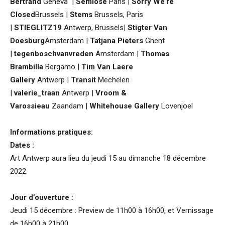
Bertrand
Geneva
|
Semiose
Paris |
Sorry We’re
Closed
Brussels |
Stems
Brussels, Paris
|
STIEGLITZ19
Antwerp, Brussels|
Stigter Van
Doesburg
Amsterdam |
Tatjana Pieters
Ghent
|
tegenboschvanvreden
Amsterdam
|
Thomas
Brambilla
Bergamo |
Tim Van Laere
Gallery
Antwerp |
Transit
Mechelen
|
valerie_traan
Antwerp |
Vroom &
Varossieau
Zaandam
|
Whitehouse Gallery
Lovenjoel
Informations pratiques:
Dates :
Art Antwerp aura lieu du jeudi 15 au dimanche 18 décembre
2022.
Jour d’ouverture :
Jeudi 15 décembre : Preview de 11h00 à 16h00, et Vernissage
de 16h00 à 21h00.