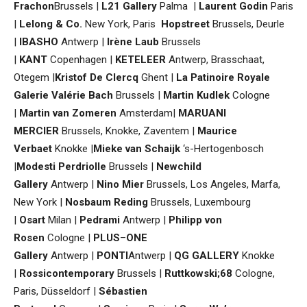
Frachon
Brussels |
L21 Gallery
Palma |
Laurent Godin
Paris
|
Lelong & Co.
New York, Paris
Hopstreet
Brussels, Deurle
|
IBASHO
Antwerp
|
Irène Laub
Brussels
|
KANT
Copenhagen |
KETELEER
Antwerp, Brasschaat,
Otegem |
Kristof De Clercq
Ghent
|
La Patinoire Royale
Galerie Valérie Bach
Brussels |
Martin Kudlek
Cologne
|
Martin van Zomeren
Amsterdam|
MARUANI
MERCIER
Brussels, Knokke, Zaventem |
Maurice
Verbaet
Knokke |
Mieke van Schaijk
‘s-Hertogenbosch
|
Modesti Perdriolle
Brussels |
Newchild
Gallery
Antwerp |
Nino Mier
Brussels, Los Angeles, Marfa,
New York |
Nosbaum Reding
Brussels, Luxembourg
|
Osart
Milan |
Pedrami
Antwerp |
Philipp von
Rosen
Cologne |
PLUS
–
ONE
Gallery
Antwerp |
PONTI
Antwerp |
QG GALLERY
Knokke
|
Rossicontemporary
Brussels |
Ruttkowski;68
Cologne,
Paris, Düsseldorf
|
Sébastien