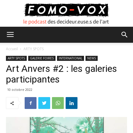
FOMO
Accueil
ARTY SPOTS
ARTY SPOTS
GALERIE FOIRES
INTERNATIONAL
NEWS
Art Anvers #2 : les galeries
VOX
participantes
10 octobre 2022