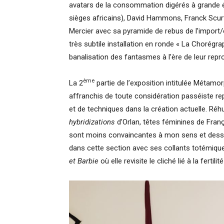
avatars de la consommation digérés à grande 
sièges africains), David Hammons, Franck Scu
Mercier avec sa pyramide de rebus de l’import/
très subtile installation en ronde « La Chorégra
banalisation des fantasmes à l’ère de leur repro
ème
La 2
partie de l’exposition intitulée Métam
affranchis de toute considération passéiste re
et de techniques dans la création actuelle. R
hybridizations
d’Orlan, têtes féminines de Franç
sont moins convaincantes à mon sens et desse
dans cette section avec ses collants totémiques
et Barbie
où elle revisite le cliché lié à la fertil