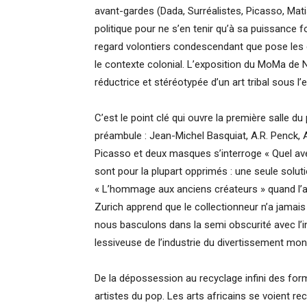
avant-gardes (Dada, Surréalistes, Picasso, Mat
politique pour ne s’en tenir qu’à sa puissance f
regard volontiers condescendant que pose les e
le contexte colonial. L’exposition du MoMa de
réductrice et stéréotypée d’un art tribal sous l
C’est le point clé qui ouvre la première salle d
préambule : Jean-Michel Basquiat, A.R. Penck, 
Picasso et deux masques s’interroge « Quel ave
sont pour la plupart opprimés : une seule solut
« L’hommage aux anciens créateurs » quand l’art
Zurich apprend que le collectionneur n’a jamais
nous basculons dans la semi obscurité avec l’i
lessiveuse de l’industrie du divertissement mond
De la dépossession au recyclage infini des form
artistes du pop. Les arts africains se voient 