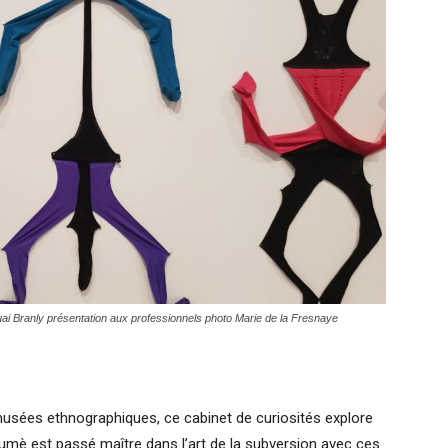
ai Branly présentation aux professionnels photo Marie de la Fresnaye
usées ethnographiques, ce cabinet de curiosités explore
mè est passé maître dans l’art de la subversion avec ces