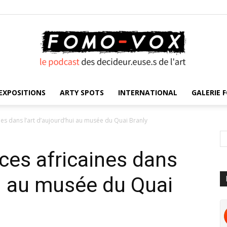
EXPOSITIONS
ARTY SPOTS
INTERNATIONAL
GALERIE F
FOMO
nes dans l’art d’aujourd’hui au musée du Quai Branly
nces africaines dans
VOX
ui au musée du Quai