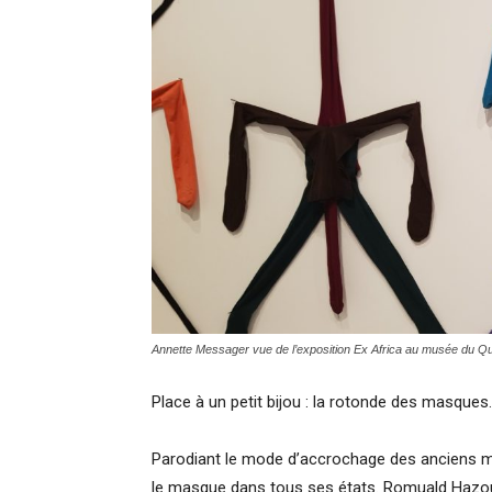
Annette Messager vue de l’exposition Ex Africa au musée du Qu
Place à un petit bijou : la rotonde des masques.
Parodiant le mode d’accrochage des anciens m
le masque dans tous ses états. Romuald Hazou