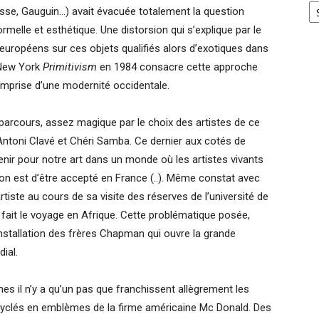
isse, Gauguin…) avait évacuée totalement la question
ormelle et esthétique. Une distorsion qui s’explique par le
uropéens sur ces objets qualifiés alors d’exotiques dans
 New York
Primitivism
en 1984 consacre cette approche
’emprise d’une modernité occidentale.
u parcours, assez magique par le choix des artistes de ce
Antoni Clavé et Chéri Samba. Ce dernier aux cotés de
nir pour notre art dans un monde où les artistes vivants
ion est d’être accepté en France (..). Même constat avec
iste au cours de sa visite des réserves de l’université de
 fait le voyage en Afrique. Cette problématique posée,
nstallation des frères Chapman qui ouvre la grande
ial.
es il n’y a qu’un pas que franchissent allègrement les
recyclés en emblèmes de la firme américaine Mc Donald. Des