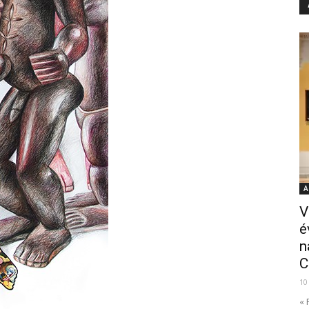
A
V
é
n
C
10
« 