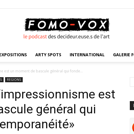
EXPOSITIONS
ARTY SPOTS
INTERNATIONAL
GALERIE F
FOMO
me est un moment de bascule général qui fonde...
S
REGIONS
L’impressionnisme est
VOX
scule général qui
temporanéité»