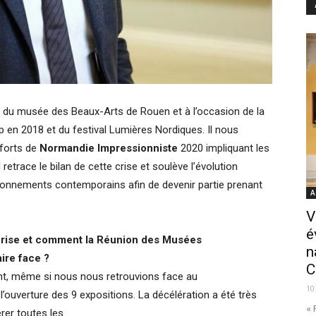
ur du musée des Beaux-Arts de Rouen et à l’occasion de la
 en 2018 et du festival Lumières Nordiques. Il nous
 forts de
Normandie Impressionniste
2020 impliquant les
etrace le bilan de cette crise et soulève l’évolution
onnements contemporains afin de devenir partie prenant
A
V
é
 crise et comment la Réunion des Musées
n
aire face ?
C
nt, même si nous nous retrouvions face au
10
l’ouverture des 9 expositions. La décélération a été très
« 
érer toutes les