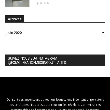
18 juin 2026
Archives
Archives
SUIVEZ-NOUS SUR INSTAGRAM
@FOMO_FEAROFMISSINGOUT_ARTS
Qui sont ces arpenteurs du réel qui bousculent, inventent et percutent
nos certitudes ? Les artistes et ceux qui les révèlent. Commissaires,
responsables de lieux proches ou lointains, critiques, penseurs,