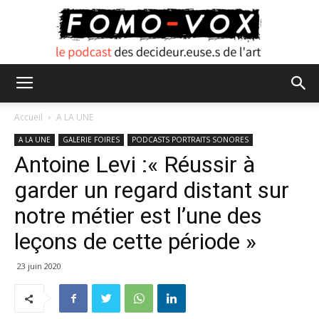
FOMO
Accueil
A LA UNE
A LA UNE
GALERIE FOIRES
PODCASTS PORTRAITS SONORES
Antoine Levi :« Réussir à
VOX
garder un regard distant sur
notre métier est l’une des
leçons de cette période »
23 juin 2020