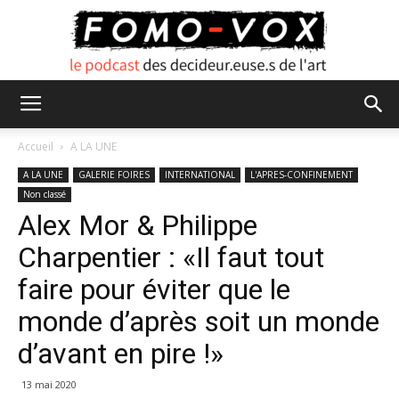
FOMO
Accueil
A LA UNE
A LA UNE
GALERIE FOIRES
INTERNATIONAL
L'APRES-CONFINEMENT
Non classé
VOX
Alex Mor & Philippe
Charpentier : «Il faut tout
faire pour éviter que le
monde d’après soit un monde
d’avant en pire !»
13 mai 2020