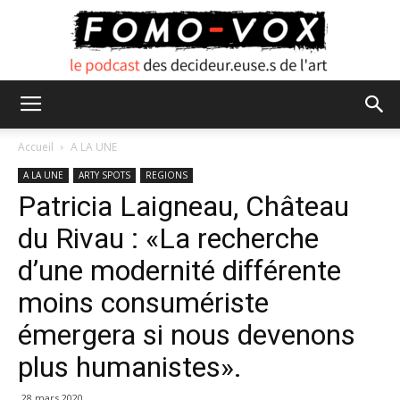
FOMO
Accueil
A LA UNE
A LA UNE
ARTY SPOTS
REGIONS
Patricia Laigneau, Château
VOX
du Rivau : «La recherche
d’une modernité différente
moins consumériste
émergera si nous devenons
plus humanistes».
28 mars 2020