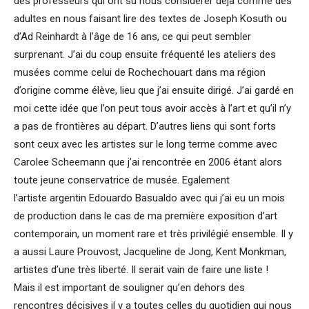
des professeurs qui ont su nous considérer déjà comme des
adultes en nous faisant lire des textes de Joseph Kosuth ou
d’Ad Reinhardt à l’âge de 16 ans, ce qui peut sembler
surprenant. J’ai du coup ensuite fréquenté les ateliers des
musées comme celui de Rochechouart dans ma région
d’origine comme élève, lieu que j’ai ensuite dirigé. J’ai gardé en
moi cette idée que l’on peut tous avoir accès à l’art et qu’il n’y
a pas de frontières au départ. D’autres liens qui sont forts
sont ceux avec les artistes sur le long terme comme avec
Carolee Scheemann que j’ai rencontrée en 2006 étant alors
toute jeune conservatrice de musée. Egalement
l’artiste argentin Edouardo Basualdo avec qui j’ai eu un mois
de production dans le cas de ma première exposition d’art
contemporain, un moment rare et très privilégié ensemble. Il y
a aussi Laure Prouvost, Jacqueline de Jong, Kent Monkman,
artistes d’une très liberté. Il serait vain de faire une liste !
Mais il est important de souligner qu’en dehors des
rencontres décisives il y a toutes celles du quotidien qui nous