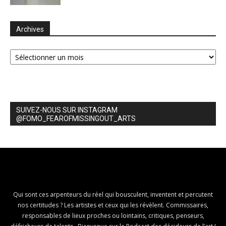
Archives
Archives
SUIVEZ-NOUS SUR INSTAGRAM
@FOMO_FEAROFMISSINGOUT_ARTS
Qui sont ces arpenteurs du réel qui bousculent, inventent et percutent
nos certitudes ? Les artistes et ceux qui les révèlent. Commissaires,
responsables de lieux proches ou lointains, critiques, penseurs,