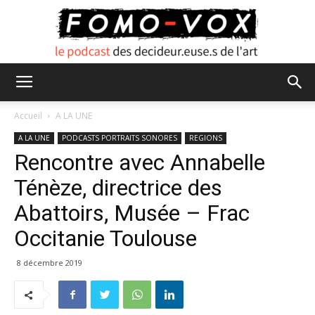
FOMO
Accueil
A LA UNE
A LA UNE
PODCASTS PORTRAITS SONORES
REGIONS
Rencontre avec Annabelle
VOX
Ténèze, directrice des
Abattoirs, Musée – Frac
Occitanie Toulouse
8 décembre 2019