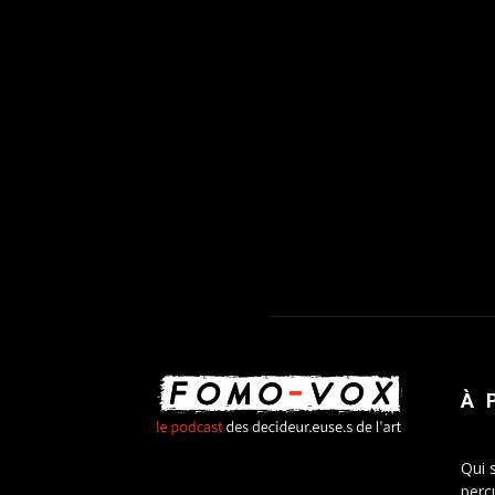
À 
Qui 
percu