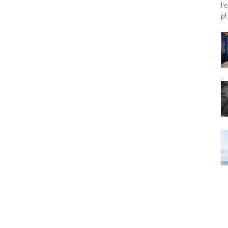
l'
ph