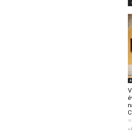
A
V
é
n
C
10
« 