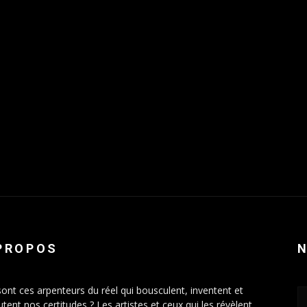
PROPOS
sont ces arpenteurs du réel qui bousculent, inventent et
tent nos certitudes ? Les artistes et ceux qui les révèlent.