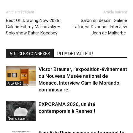
Article précédent
Article suivant
Best Of, Drawing Now 2026 :
Salon du dessin, Galerie
Galerie Fahmy Malinovsky –
Laforest Divonne : Interview
Solo show Bahar Kocabey
Jean de Malherbe
ARTICLES CONNEXES
PLUS DE L'AUTEUR
Victor Brauner, l’exposition-évènement
du Nouveau Musée national de
Monaco, Interview Camille Morando,
A LA UNE
commissaire.
EXPORAMA 2026, un été
contemporain à Rennes !
Non classé
Fine Arts Paris change de temporalité