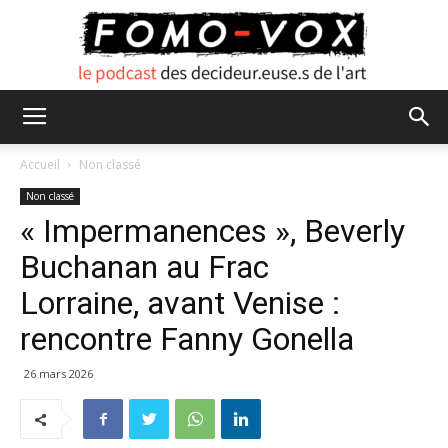
FOMO
Accueil
Non classé
Non classé
« Impermanences », Beverly
VOX
Buchanan au Frac
Lorraine, avant Venise :
rencontre Fanny Gonella
26 mars 2026