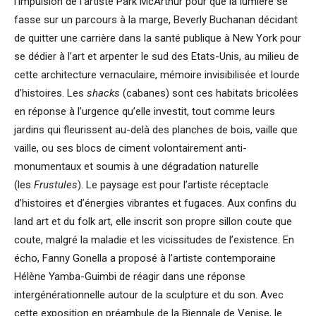
l’impulsion de l’artiste Park McArthur pour que la lumière se
fasse sur un parcours à la marge, Beverly Buchanan décidant
de quitter une carrière dans la santé publique à New York pour
se dédier à l’art et arpenter le sud des Etats-Unis, au milieu de
cette architecture vernaculaire, mémoire invisibilisée et lourde
d’histoires. Les
shacks
(cabanes) sont ces habitats bricolées
en réponse à l’urgence qu’elle investit, tout comme leurs
jardins qui fleurissent au-delà des planches de bois, vaille que
vaille, ou ses blocs de ciment volontairement anti-
monumentaux et soumis à une dégradation naturelle
(les
Frustules
). Le paysage est pour l’artiste réceptacle
d’histoires et d’énergies vibrantes et fugaces. Aux confins du
land art et du folk art, elle inscrit son propre sillon coute que
coute, malgré la maladie et les vicissitudes de l’existence. En
écho, Fanny Gonella a proposé à l’artiste contemporaine
Hélène Yamba-Guimbi de réagir dans une réponse
intergénérationnelle autour de la sculpture et du son. Avec
cette exposition en préambule de la Biennale de Venise, le