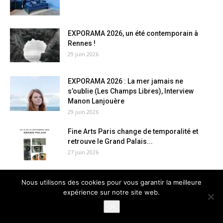
EXPORAMA 2026, un été contemporain à
Rennes !
29 juin 2026
EXPORAMA 2026 : La mer jamais ne
s’oublie (Les Champs Libres), Interview
Manon Lanjouère
29 juin 2026
Fine Arts Paris change de temporalité et
retrouve le Grand Palais...
27 juin 2026
Fondation d’entreprise Martell, 10 ans de
Nous utilisons des cookies pour vous garantir la meilleure
co-création, Rencontre Anne-Claire Duprat,
expérience sur notre site web.
directrice
Ok
27 juin 2026