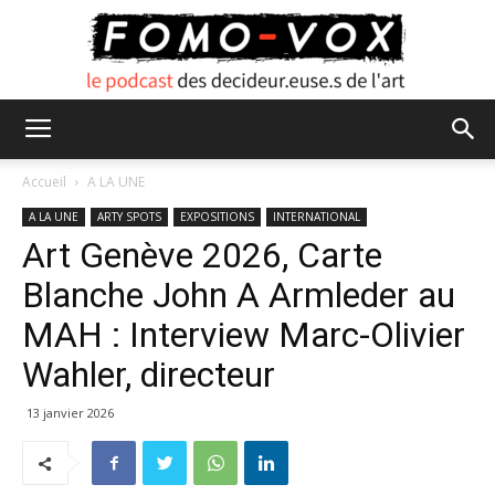
FOMO
Accueil
A LA UNE
A LA UNE
ARTY SPOTS
EXPOSITIONS
INTERNATIONAL
Art Genève 2026, Carte
VOX
Blanche John A Armleder au
MAH : Interview Marc-Olivier
Wahler, directeur
13 janvier 2026