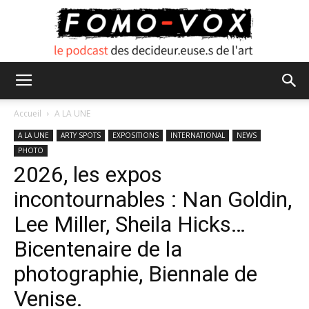
FOMO
Accueil
A LA UNE
A LA UNE
ARTY SPOTS
EXPOSITIONS
INTERNATIONAL
NEWS
PHOTO
VOX
2026, les expos
incontournables : Nan Goldin,
Lee Miller, Sheila Hicks…
Bicentenaire de la
photographie, Biennale de
Venise.