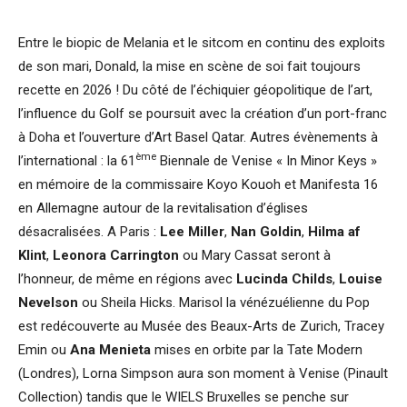
Entre le biopic de Melania et le sitcom en continu des exploits
de son mari, Donald, la mise en scène de soi fait toujours
recette en 2026 ! Du côté de l’échiquier géopolitique de l’art,
l’influence du Golf se poursuit avec la création d’un port-franc
à Doha et l’ouverture d’Art Basel Qatar. Autres évènements à
ème
l’international : la 61
Biennale de Venise « In Minor Keys »
en mémoire de la commissaire Koyo Kouoh et Manifesta 16
en Allemagne autour de la revitalisation d’églises
désacralisées. A Paris :
Lee Miller
,
Nan Goldin
,
Hilma af
Klint
,
Leonora Carrington
ou Mary Cassat seront à
l’honneur, de même en régions avec
Lucinda Childs
,
Louise
Nevelson
ou Sheila Hicks. Marisol la vénézuélienne du Pop
est redécouverte au Musée des Beaux-Arts de Zurich, Tracey
Emin ou
Ana Menieta
mises en orbite par la Tate Modern
(Londres), Lorna Simpson aura son moment à Venise (Pinault
Collection) tandis que le WIELS Bruxelles se penche sur