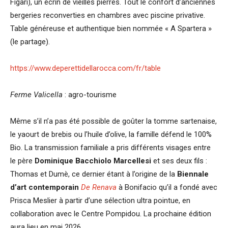
Figari), un écrin de vieilles pierres. Tout le confort d’anciennes
bergeries reconverties en chambres avec piscine privative.
Table généreuse et authentique bien nommée « A Spartera »
(le partage).
https://www.deperettidellarocca.com/fr/table
Ferme Valicella
: agro-tourisme
Même s’il n’a pas été possible de goûter la tomme sartenaise,
le yaourt de brebis ou l’huile d’olive, la famille défend le 100%
Bio. La transmission familiale a pris différents visages entre
le père
Dominique Bacchiolo Marcellesi
et ses deux fils :
Thomas et Dumè, ce dernier étant à l’origine de la
Biennale
d’art contemporain
De Renava
à Bonifacio qu’il a fondé avec
Prisca Meslier à partir d’une sélection ultra pointue, en
collaboration avec le Centre Pompidou. La prochaine édition
aura lieu en mai 2026.