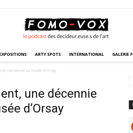
EXPOSITIONS
ARTY SPOTS
INTERNATIONAL
GALERIE F
FOMO
ennie parisienne au musée d’Orsay
ent, une décennie
VOX
usée d’Orsay