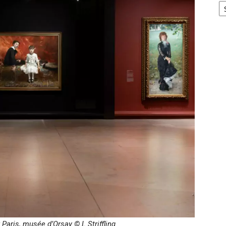
r Paris, musée d’Orsay
©
L.Striffling