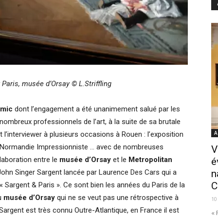
r Paris, musée d’Orsay
©
L.Striffling
Amic
dont l’engagement a été unanimement salué par les
nombreux professionnels de l’art, à la suite de sa brutale
A
et l’interviewer à plusieurs occasions à Rouen : l’exposition
val Normandie Impressionniste … avec de nombreuses
V
llaboration entre le
musée d’Orsay
et le
Metropolitan
é
John Singer Sargent lancée par Laurence Des Cars qui a
n
C
« Sargent & Paris ». Ce sont bien les années du Paris de la
u
musée d’Orsay
qui ne se veut pas une rétrospective à
10
i Sargent est très connu Outre-Atlantique, en France il est
« 