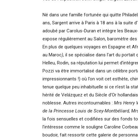
Né dans une famille fortunée qui quitte Philadelph
ans, Sargent arrive à Paris à 18 ans à la suite 
adoubé par Carolus-Duran et intègre les Beaux-a
expose régulièrement au Salon, baromètre des t
En plus de quelques voyages en Espagne et Afr
au Maroc
)
, il se spécialise dans l’art du portai
Helleu, Rodin, sa réputation lui permet d’intégrer
Pozzi va être immortalisé dans un célèbre port
impressionnants !) où l’on voit cet esthète, ch
tenue quelque peu inhabituelle si ce n’est la sta
hérité de Velázquez et du Siècle d’Or hollandais.
noblesse. Autres incontournables :
Mrs Henry 
de la Princesse Louis de Scey-Montbéliard, Mrs
la fois sensuelles et codifiées sur des fonds t
l’intéresse comme le souligne
Caroline Corbea
boudoir, fait ressortir cette galerie de personn