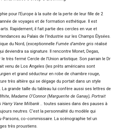
ie pour l’Europe à la suite de la perte de leur fille de 2
d’année de voyages et de formation esthétique. Il est
rts. Rapidement, il fait partie des cercles en vue et
endances au Palais de l’Industrie sur les Champs Élysées.
ique du Nord, (exceptionnelle
Fumée d’ambre gris
réalisé
t qui deviendra sa signature. Il rencontre Monet, Degas,
 le très fermé Cercle de l’Union artistique. Son parrain le Dr
ait venu de Los Angeles (les prêts américains sont
irurgien et grand séducteur en robe de chambre rouge,
ture très altière qui se dégage du portait dans un style
 La grande taille du tableau lui confère aussi ses lettres de
White
,
Madame O’Connor (Marguerite de Ganay), Portrait
 Harry Vane Milbank ..
toutes saisies dans des pauses à
oujours neutres. C’est la personnalité du modèle qui
u-Parsons, co-commissaire. La scénographie tel un
ages très proustiens.