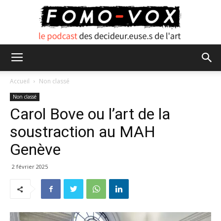
FOMO
Accueil
Non classé
Non classé
Carol Bove ou l’art de la
VOX
soustraction au MAH
Genève
2 février 2025