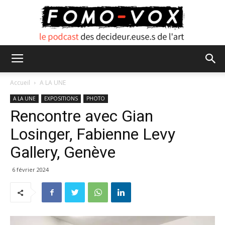
FOMO
Accueil
A LA UNE
A LA UNE
EXPOSITIONS
PHOTO
Rencontre avec Gian
VOX
Losinger, Fabienne Levy
Gallery, Genève
6 février 2024