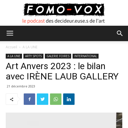
FOMO
Accueil
A LA UNE
A LA UNE
ARTY SPOTS
GALERIE FOIRES
INTERNATIONAL
Art Anvers 2023 : le bilan
VOX
avec IRÈNE LAUB GALLERY
21 décembre 2023