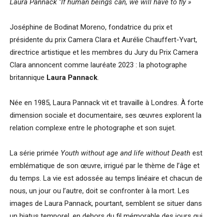
Laura Pannack “If human beings can, we will have to fly »
Joséphine de Bodinat Moreno, fondatrice du prix et
présidente du prix Camera Clara et Aurélie Chauffert-Yvart,
directrice artistique et les membres du Jury du Prix Camera
Clara annoncent comme lauréate 2023 : la photographe
britannique
Laura Pannack
.
Née en 1985, Laura Pannack vit et travaille à Londres. À forte
dimension sociale et documentaire, ses œuvres explorent la
relation complexe entre le photographe et son sujet.
La série primée
Youth without age and life without Death
est
emblématique de son œuvre, irrigué par le thème de l’âge et
du temps. La vie est adossée au temps linéaire et chacun de
nous, un jour ou l’autre, doit se confronter à la mort. Les
images de Laura Pannack, pourtant, semblent se situer dans
un hiatus temporel, en dehors du fil mémorable des jours qui