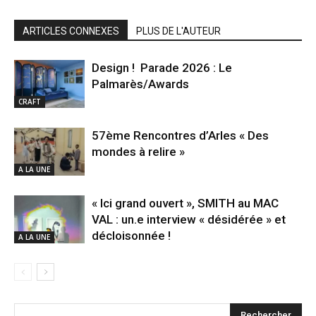
ARTICLES CONNEXES
PLUS DE L'AUTEUR
Design ! Parade 2026 : Le
Palmarès/Awards
CRAFT
57ème Rencontres d’Arles « Des
mondes à relire »
A LA UNE
« Ici grand ouvert », SMITH au MAC
VAL : un.e interview « désidérée » et
décloisonnée !
A LA UNE